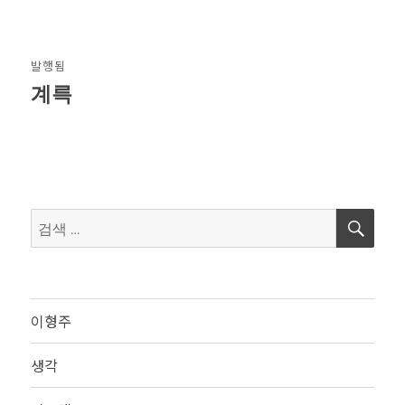
글
발행됨
탐
계륵
색
검
검
색
색:
이형주
생각