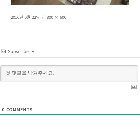
작
전
2016년 6월 22일
800 × 600
성
체
일
크
자
기
Subscribe
0
COMMENTS