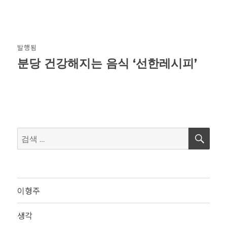
글
발행됨
탐
분당 건강해지는 음식 ‘선한레시피’
색
검
검
색
색:
이형주
생각