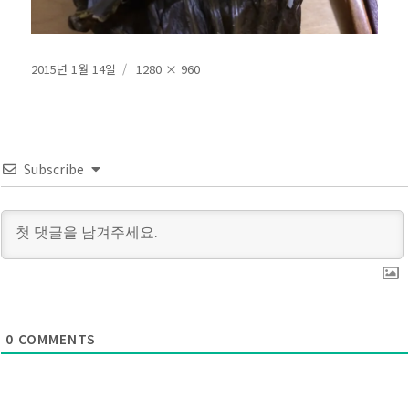
작
전
2015년 1월 14일
1280 × 960
성
체
일
크
자
기
Subscribe
0
COMMENTS