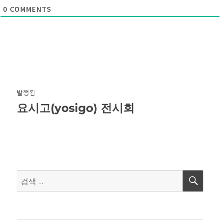
0
COMMENTS
글
발행됨
탐
요시고(yosigo) 전시회
색
검
검
색
색: