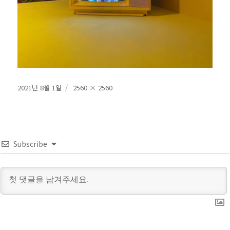
작
전
2021년 8월 1일
2560 × 2560
성
체
일
크
자
기
Subscribe