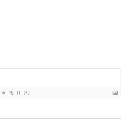
{}
[+]