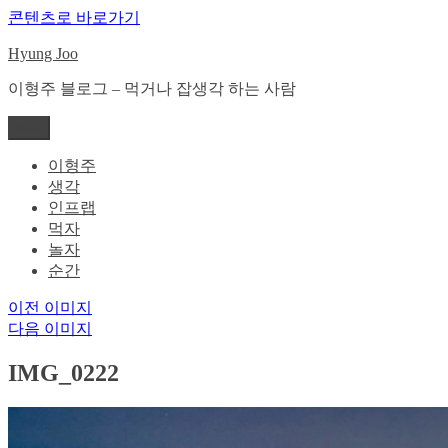
콘텐츠로 바로가기
Hyung Joo
이형주 블로그 – 먹거나 잡생각 하는 사람
메뉴
이형주
생각
인프랩
먹자
놀자
순간
이전 이미지
다음 이미지
IMG_0222