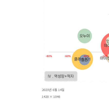
작
2023년 6월 14일
성
전
1420 × 1046
일
체
자
크