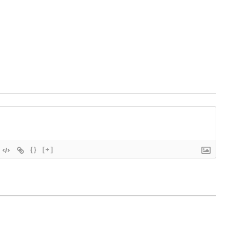
{}
[+]