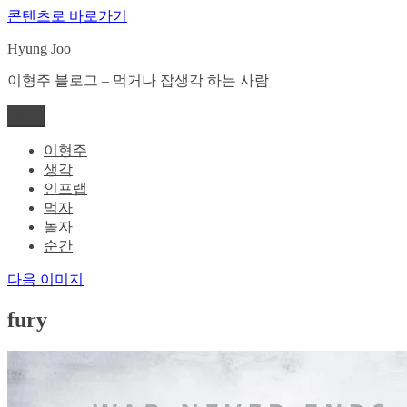
콘텐츠로 바로가기
Hyung Joo
이형주 블로그 – 먹거나 잡생각 하는 사람
메뉴
이형주
생각
인프랩
먹자
놀자
순간
다음 이미지
fury