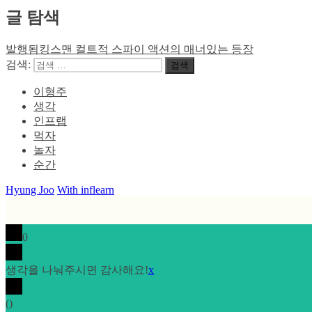
글 탐색
발행됨
킹스맨 컬트적 스파이 액션의 매너있는 등장
검색:
검색
이형주
생각
인프랩
먹자
놀자
순간
Hyung Joo
With inflearn
0
생각을 나눠주시면 감사해요!
x
(
)