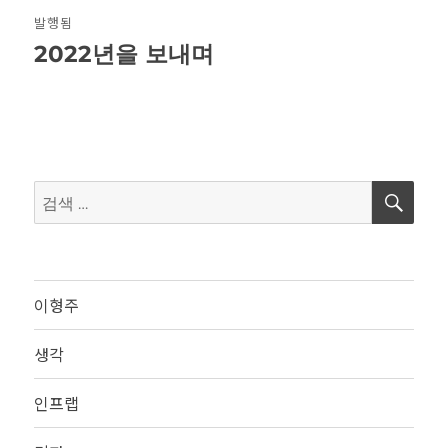
글
발행됨
탐
2022년을 보내며
색
검
검
색
색:
이형주
생각
인프랩