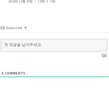
작
전
2022년 12월 30일
1280 × 720
성
체
일
크
자
기
Subscribe
0
COMMENTS