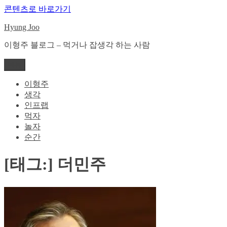
콘텐츠로 바로가기
Hyung Joo
이형주 블로그 – 먹거나 잡생각 하는 사람
메뉴
이형주
생각
인프랩
먹자
놀자
순간
[태그:]
더민주