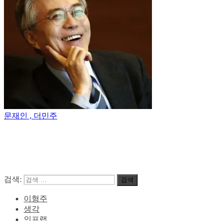
문재인 , 더민주
검색:
검색
이형주
생각
인프랩