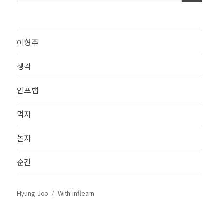
색:
이형주
생각
인프랩
먹자
놀자
순간
Hyung Joo
With inflearn