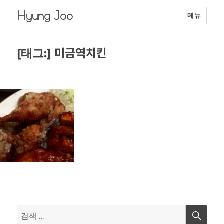
Hyung Joo
메뉴
미금역치킨
[태그:]
검
검
색