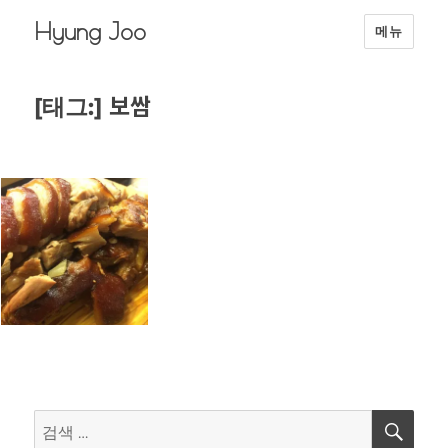
Hyung Joo
메뉴
보쌈
[태그:]
검
검
색