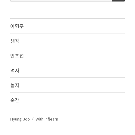
색:
이형주
생각
인프랩
먹자
놀자
순간
Hyung Joo
With inflearn