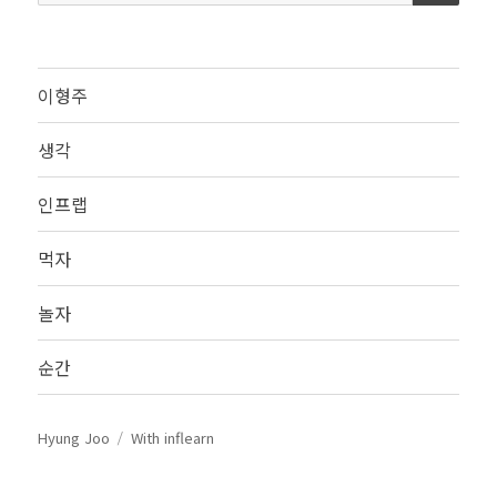
색:
이형주
생각
인프랩
먹자
놀자
순간
Hyung Joo
With inflearn