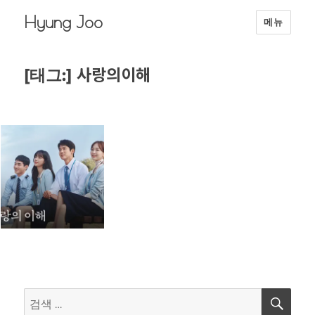
Hyung Joo
메뉴
사랑의이해
[태그:]
검
검
색