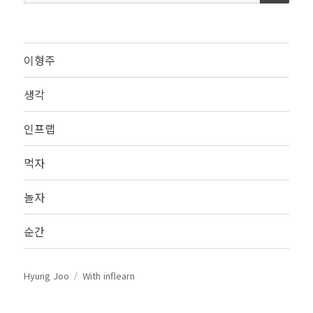
색:
이형주
생각
인프랩
먹자
놀자
순간
Hyung Joo
With inflearn