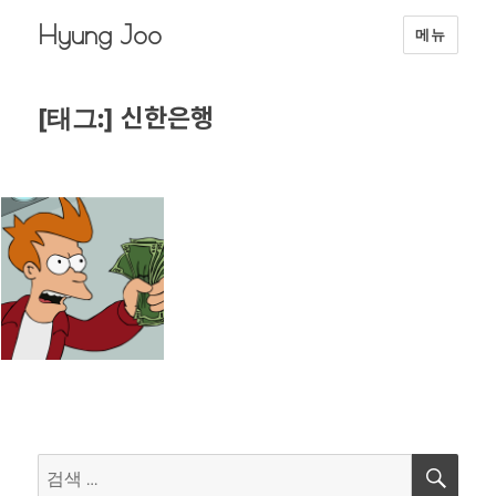
Hyung Joo
메뉴
신한은행
[태그:]
검
검
색