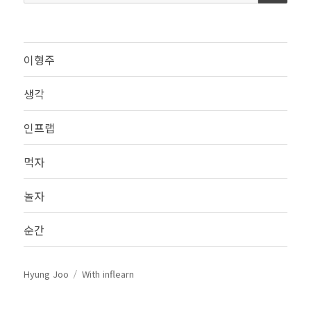
색:
이형주
생각
인프랩
먹자
놀자
순간
Hyung Joo
With inflearn