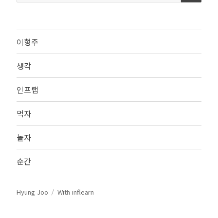
색:
이형주
생각
인프랩
먹자
놀자
순간
Hyung Joo
With inflearn