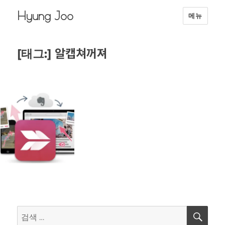
Hyung Joo
메뉴
알캡쳐꺼져
[태그:]
검
검
색