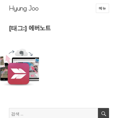
Hyung Joo
메뉴
에버노트
[태그:]
검
검
색