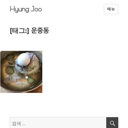
Hyung Joo
메뉴
운중동
[태그:]
검
검
색