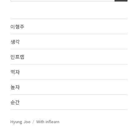
색:
이형주
생각
인프랩
먹자
놀자
순간
Hyung Joo
With inflearn