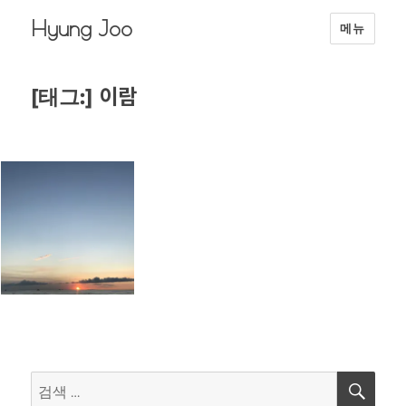
Hyung Joo
메뉴
이람
[태그:]
검
검
색