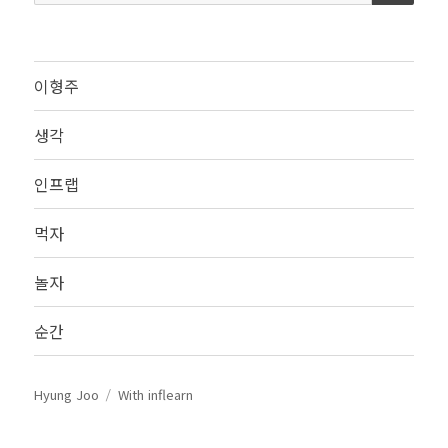
색:
이형주
생각
인프랩
먹자
놀자
순간
Hyung Joo
With inflearn