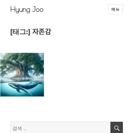
Hyung Joo
메뉴
자존감
[태그:]
검
검
색