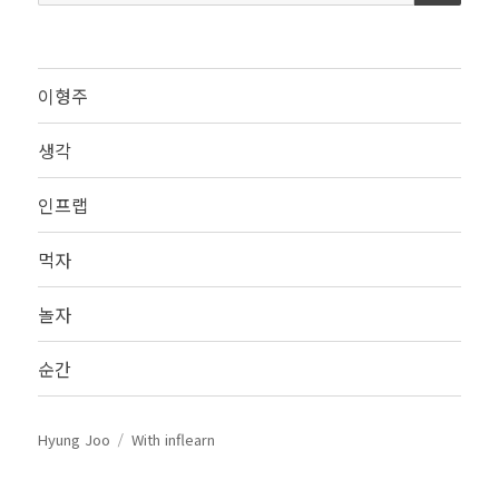
색:
이형주
생각
인프랩
먹자
놀자
순간
Hyung Joo
With inflearn