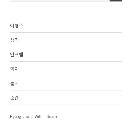
색:
이형주
생각
인프랩
먹자
놀자
순간
Hyung Joo
With inflearn