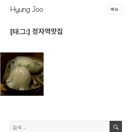
Hyung Joo
메뉴
정자역맛집
[태그:]
검
검
색