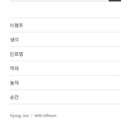
색:
이형주
생각
인프랩
먹자
놀자
순간
Hyung Joo
With inflearn