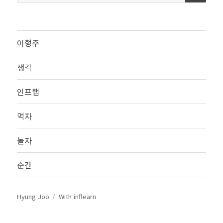
색:
이형주
생각
인프랩
먹자
놀자
순간
Hyung Joo
With inflearn