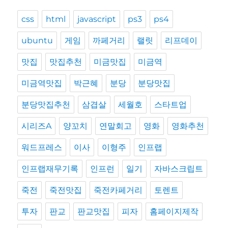
css
html
javascript
ps3
ps4
ubuntu
게임
까페거리
랠릿
리프데이
맛집
맛집추천
미금맛집
미금역
미금역맛집
박근혜
분당
분당맛집
분당맛집추천
삼겹살
세월호
스타트업
시리즈A
양꼬치
연말회고
영화
영화추천
워드프레스
이사
이형주
인프랩
인프랩재무기록
인프런
일기
자바스크립트
죽전
죽전맛집
죽전카페거리
토렌트
투자
판교
판교맛집
피자
홈페이지제작