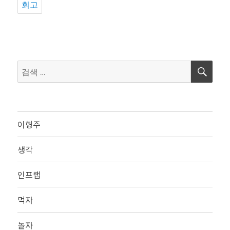
회고
검
검
색
색:
이형주
생각
인프랩
먹자
놀자