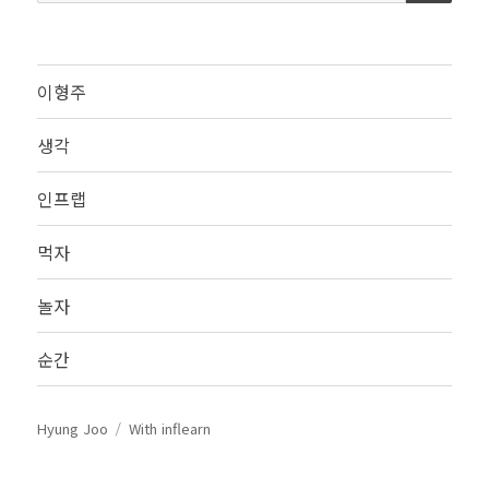
색:
이형주
생각
인프랩
먹자
놀자
순간
Hyung Joo
With inflearn