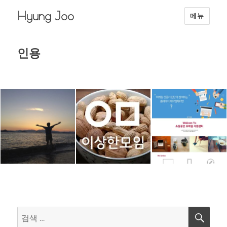
Hyung Joo
메뉴
인용
검
검
색