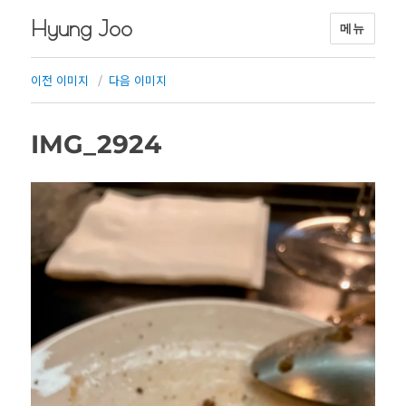
Hyung Joo
메뉴
이전 이미지
다음 이미지
IMG_2924