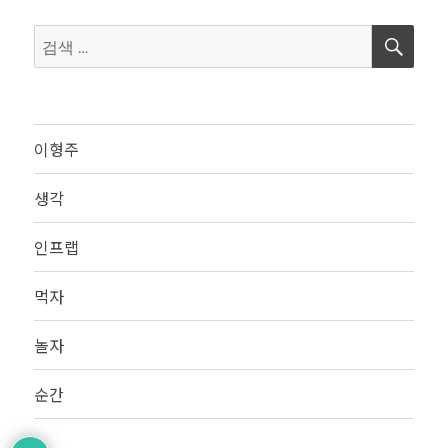
검
검
색
색:
이형주
생각
인프랩
먹자
놀자
순간