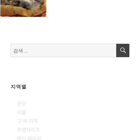
검
검
색
색:
지역별
분당
서울
그 외 지역
프랜차이즈
메인 페이지