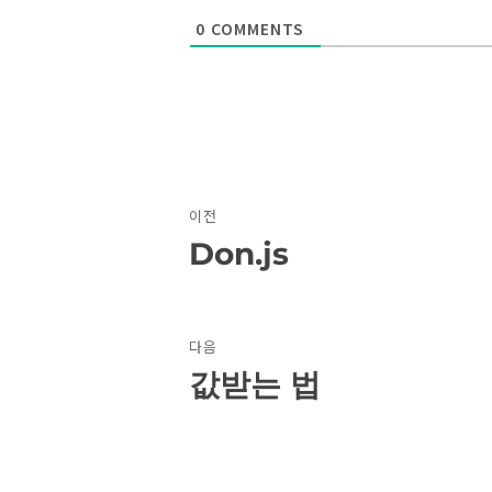
0
COMMENTS
글
이전
탐
Don.js
이
전
색
글:
다음
값받는 법
다
음
글: