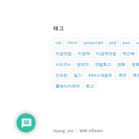
태그
css
html
javascript
ps3
ps4
u
미금맛집
미금역
미금역맛집
박근혜
시리즈A
양꼬치
연말회고
영화
영
인프런
일기
자바스크립트
죽전
죽
홈페이지제작
회고
Hyung Joo
With inflearn