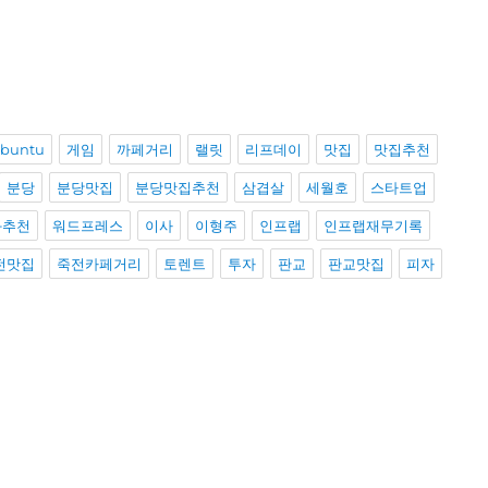
buntu
게임
까페거리
랠릿
리프데이
맛집
맛집추천
분당
분당맛집
분당맛집추천
삼겹살
세월호
스타트업
화추천
워드프레스
이사
이형주
인프랩
인프랩재무기록
전맛집
죽전카페거리
토렌트
투자
판교
판교맛집
피자