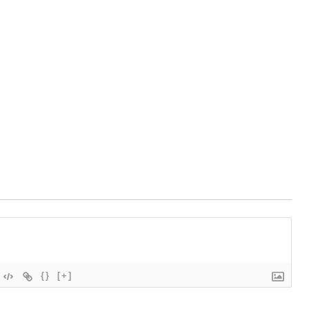
{}
[+]