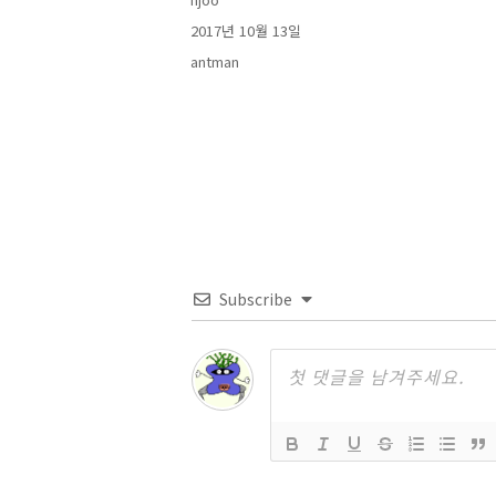
쓴
작
2017년 10월 13일
이
성
카
antman
일
테
자
고
리
Subscribe