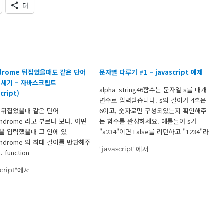
더
ndrome 뒤집었을때도 같은 단어
문자열 다루기 #1 – javascript 예제
 세기 – 자바스크립트
alpha_string46함수는 문자열 s를 매개
script)
변수로 입력받습니다. s의 길이가 4혹은
 뒤집었을때 같은 단어
6이고, 숫자로만 구성되있는지 확인해주
lindrome 라고 부르나 보다. 어떤
는 함수를 완성하세요. 예를들어 s가
을 입력했을때 그 안에 있
"a234"이면 False를 리턴하고 "1234"라
lindrome 의 최대 길이를 반환해주
면 True를 리턴하면 됩니다. function
"javascript"에서
 function
alpha_string46(s){ var result = true
t_palindrom(s){ var result = 0;
if(s.length==4 || s.length ==6){ //s문
script"에서
m = 0; var arr = []; //단어 경우의
자열 안에 있는 글자들이 숫자인지 확인
 끌어온다. for(var i = 0; i
한다. for(var i=0;i=0){ result = true; }
else{…