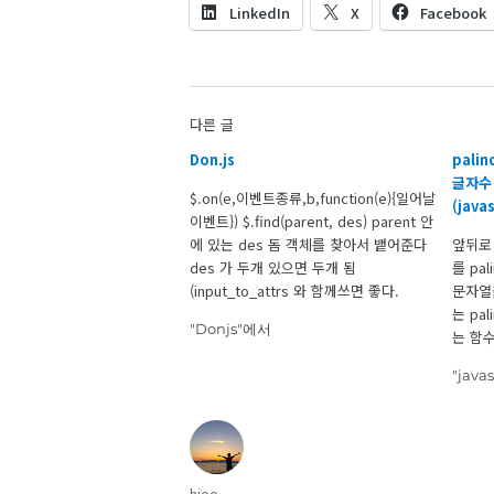
LinkedIn
X
Facebook
다른 글
Don.js
pali
글자수
$.on(e,이벤트종류,b,function(e){일어날
(java
이벤트}) $.find(parent, des) parent 안
에 있는 des 돔 객체를 찾아서 뱉어준다
앞뒤로
des 가 두개 있으면 두개 됨
를 pa
(input_to_attrs 와 함께쓰면 좋다.
문자열
input value 를 네임 값과 객체로 묶어줌)
는 pa
"Donjs"에서
는 함수.
longes
"java
var nu
수를 모두
글
hjoo