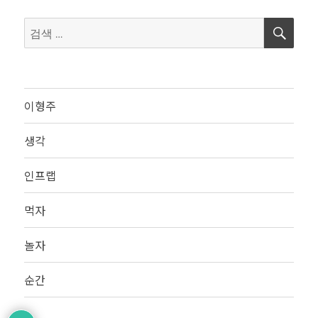
검
검
색
색:
이형주
생각
인프랩
먹자
놀자
순간