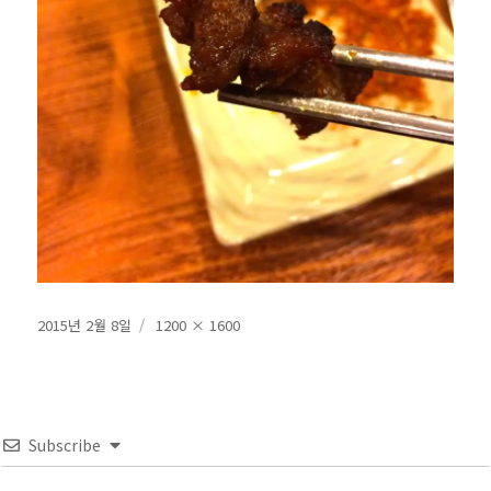
작
전
2015년 2월 8일
1200 × 1600
성
체
일
크
자
기
Subscribe