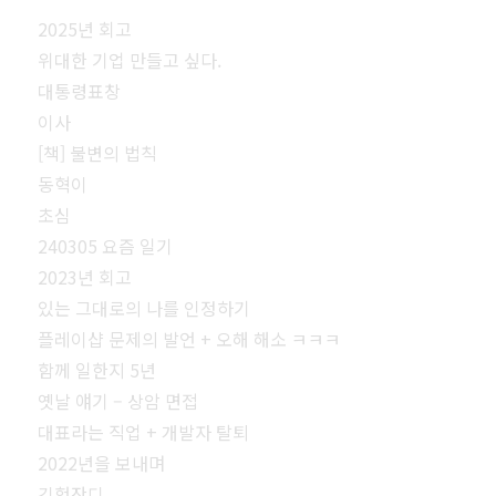
2025년 회고
위대한 기업 만들고 싶다.
대통령표창
이사
[책] 불변의 법칙
동혁이
초심
240305 요즘 일기
2023년 회고
있는 그대로의 나를 인정하기
플레이샵 문제의 발언 + 오해 해소 ㅋㅋㅋ
함께 일한지 5년
옛날 얘기 – 상암 면접
대표라는 직업 + 개발자 탈퇴
2022년을 보내며
깃헙잔디