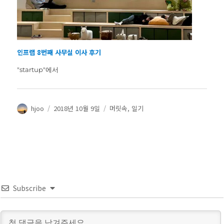
인프랩 8번째 사무실 이사 후기
"startup"에서
글
작
카
hjoo
2018년 10월 9일
머릿속
,
일기
쓴
성
테
이
일
고
자
리
Subscribe