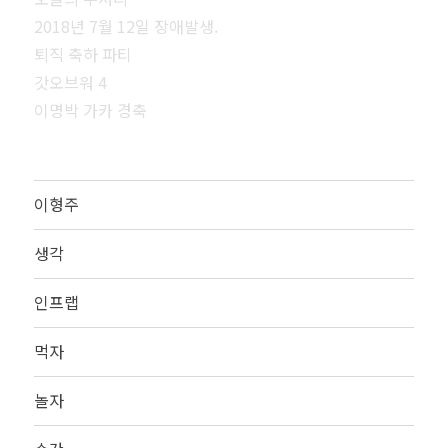
2018년 7월 12일 장애발생.
퇴직 축하 파티
갓오브워 4
이명박 가카 경축
이형주
생각
인프랩
먹자
놀자