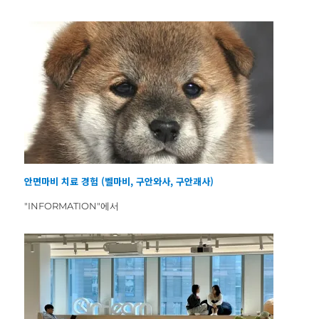
안면마비 치료 경험 (벨마비, 구안와사, 구안괘사)
"INFORMATION"에서