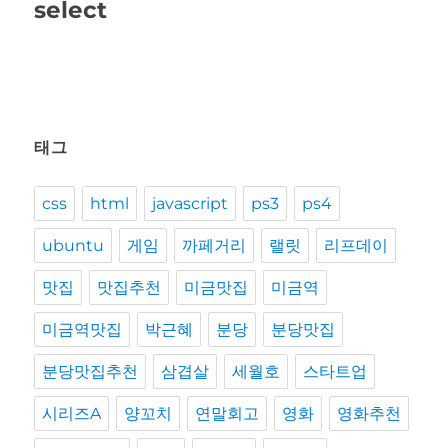
음
select
글:
태그
css
html
javascript
ps3
ps4
ubuntu
게임
까페거리
랠릿
리프데이
맛집
맛집추천
미금맛집
미금역
미금역맛집
박근혜
분당
분당맛집
분당맛집추천
삼겹살
세월호
스타트업
시리즈A
양꼬치
연말회고
영화
영화추천