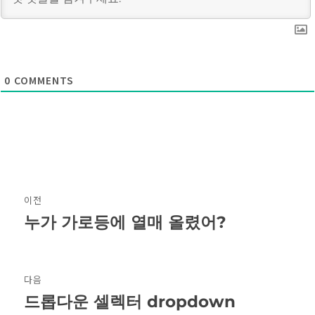
0
COMMENTS
글
이전
탐
누가 가로등에 열매 올렸어?
이
전
색
글:
다음
드롭다운 셀렉터 dropdown
다