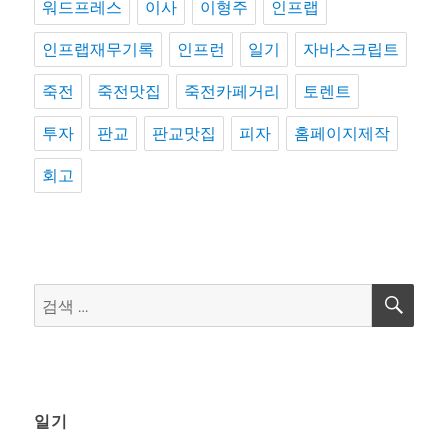
워드프레스
이사
이형주
인프랩
인프랩재무기록
인프런
일기
자바스크립트
죽전
죽전맛집
죽전카페거리
토렌트
투자
판교
판교맛집
피자
홈페이지제작
회고
검
검
색
색:
일기