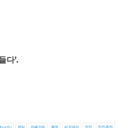
들다’.
buntu
게임
까페거리
랠릿
리프데이
맛집
맛집추천