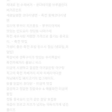
제대로 된 수제버거 – 온더테이블 브루클린더
버거조인트
새콤달콤한 코다리냉면 – 죽전 황재코다리냉
면
오리역 쭈꾸미 치즈퐁듀 – 쭈꾸미아저씨
맛있는 인도요리-청담동 나마스테
죽전 새우사랑 저렴한 가격으로 즐기는 중국요
리. – 죽전 맛집
가성비 좋은 죽전 초밥 킹스시 점심 (냉모밀,회
덮밥)
쪽갈비와 생족구이가 맛있는 두리쪽갈비
죽전카페거리 볼보니 비스
미금역 시원하고 깔끔한 아귀맑은탕 아구탕
최고의 죽전 카페거리 피자 피제리아다문
하남돼지집 돼지고기의 업그레이드.
숯불 닭갈비 후다닭 – 미금역 맛집
깔끔하고 정갈한 장칼국수 & 해물파전 미금역
팥집
정통 중국요리 인거 같은 분당 호접몽
육즙이 흐르고 치즈가 넘치는 약속의가게 냅킨
플리즈