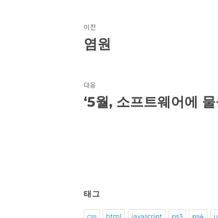
글
이전
탐
염원
이
전
색
글:
다음
‘5월, 소프트웨어에 물
다
음
글:
태그
css
html
javascript
ps3
ps4
u