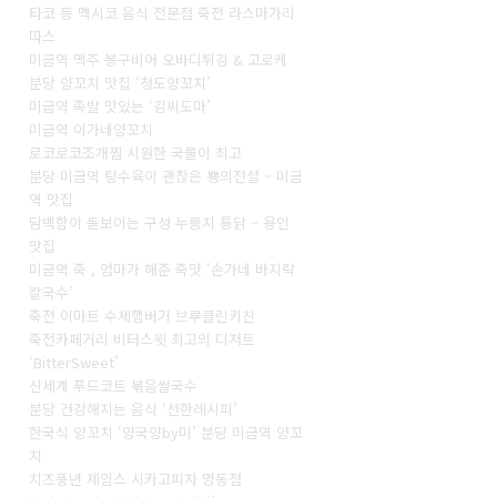
타코 등 멕시코 음식 전문점 죽전 라스마가리
따스
미금역 맥주 봉구비어 오바디튀김 & 고로케
분당 양꼬치 맛집 ‘청도양꼬치’
미금역 족발 맛있는 ‘김씨도마’
미금역 이가네양꼬치
로코로코조개찜 시원한 국물이 최고
분당 미금역 탕수육이 괜찮은 뿅의전설 – 미금
역 맛집
담백함이 돋보이는 구성 누릉지 통닭 – 용인
맛집
미금역 죽 , 엄마가 해준 죽맛 ‘손가네 바지락
칼국수’
죽전 이마트 수제햄버거 브루클린키친
죽전카페거리 비터스윗 최고의 디저트
‘BitterSweet’
신세계 푸드코트 볶음쌀국수
분당 건강해지는 음식 ‘선한레시피’
한국식 양꼬치 ‘양국양by미’ 분당 미금역 양꼬
치
치즈풍년 제임스 시카고피자 명동점