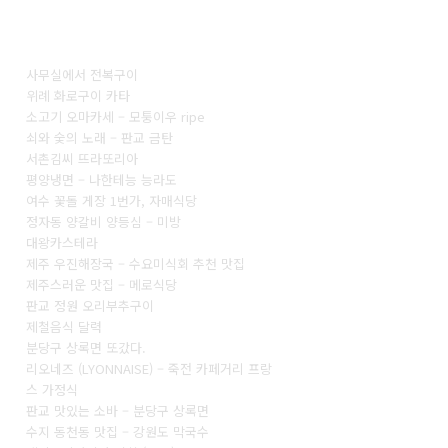
사무실에서 전복구이
위례 화로구이 카타
소고기 오마카세 – 모퉁이우 ripe
쇠와 숯의 노래 – 판교 금탄
서촌김씨 뜨라또리아
평양냉면 – 나한테능 능라도
여수 꽃돌 게장 1번가, 자매식당
정자동 양갈비 양등심 – 미방
대왕카스테라
제주 우진해장국 – 수요미식회 추천 맛집
제주스러운 맛집 – 메로식당
판교 정원 오리부추구이
제철음식 달력
분당구 상록면 또갔다.
리오네즈 (LYONNAISE) – 죽전 카페거리 프랑
스 가정식
판교 맛있는 소바 – 분당구 상록면
수지 동천동 맛집 – 강원도 막국수