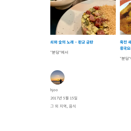
쇠와 숯의 노래 – 판교 금탄
죽전 
중국요리
"분당"에서
"분당
글
hjoo
쓴
작
2017년 5월 15일
이
성
카
그 외 지역
,
음식
일
테
자
고
리