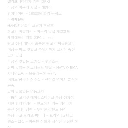
캘리포니아피자 키친 (GPK)
미금역 머구리 횟집 – 대방어
긴자바이린 – 18000원 짜리 돈까스
우럭매운탕
HAHNE 뮤즐리 크런치 후르츠
최고의 마늘치킨 – 미금역 맛집 제일호프
케이에프씨 치짜 (KFC chizza)
판교 점심 메뉴가 훌륭한 판교 강씨돌판오리
여장군 싸고 맛있고 분위기까지 고기한 죽전
고기 맛집
미금역 맛있는 고기집 – 숯과소금
진짜 맛있는 에그타르트 맛집 – NATA O BICA
쟈니덤플링 – 육즙가득한 군만두
여의도 콩국수 진주집 – 진한걸 넘어서 깔끔한
콩죽.
말이 필요없는 명동교자
두툼한 고기맛 에이컷스테이크 분당 정자점
서현 인디언커리 – 인도에서 먹는 커리 맛!
죽전 산너머남촌 – 투박한 강원도 음식
분당 타코 브리또 파니니 – 오리역 La 타코
원조쌈밥집 – 백종원 신화가 시작된 푸짐한 한
상.