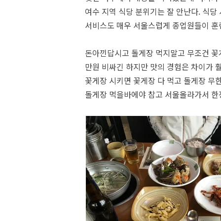
여수 지역 식당 분위기는 잘 안난다. 식당
서비스도 매우 서울스럽게 종업원들이 훈련
돈아낀답시고 돌게장 먹지말고 무조건 꽃
만원 비싸긴 하지만 맛의 경험은 차이가 훨
꽃게장 시키면 꽃게장 다 먹고 돌게장 무한
돌게장 먹을바에야 참고 서울올라가서 한정