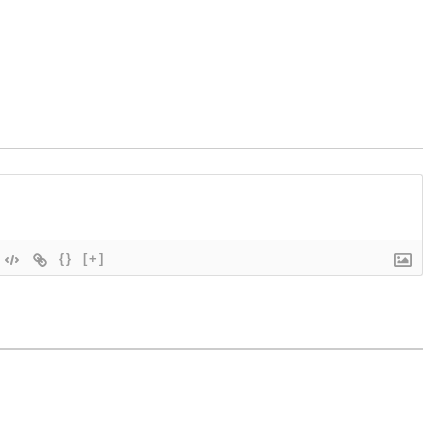
{}
[+]