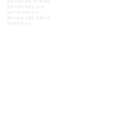
분당 미금역 맛집 ‘아구찜.쌈밥’
분당 미금역 초밥집 스시긴
분당 지역 양꼬치 비교
분당 미금역 삼겹살 ‘돈꿈이야’
레스쁘아 뒤 이브