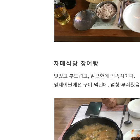
자매식당 장어탕
맛있고 부드럽고, 얼큰한데 귀족적이다.
옆테이블에선 구이 먹던데. 엄청 부러웠음