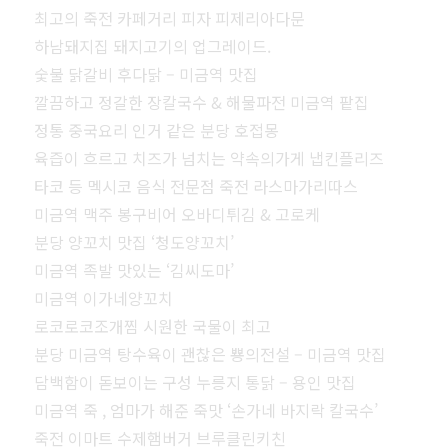
최고의 죽전 카페거리 피자 피제리아다문
하남돼지집 돼지고기의 업그레이드.
숯불 닭갈비 후다닭 – 미금역 맛집
깔끔하고 정갈한 장칼국수 & 해물파전 미금역 팥집
정통 중국요리 인거 같은 분당 호접몽
육즙이 흐르고 치즈가 넘치는 약속의가게 냅킨플리즈
타코 등 멕시코 음식 전문점 죽전 라스마가리따스
미금역 맥주 봉구비어 오바디튀김 & 고로케
분당 양꼬치 맛집 ‘청도양꼬치’
미금역 족발 맛있는 ‘김씨도마’
미금역 이가네양꼬치
로코로코조개찜 시원한 국물이 최고
분당 미금역 탕수육이 괜찮은 뿅의전설 – 미금역 맛집
담백함이 돋보이는 구성 누릉지 통닭 – 용인 맛집
미금역 죽 , 엄마가 해준 죽맛 ‘손가네 바지락 칼국수’
죽전 이마트 수제햄버거 브루클린키친