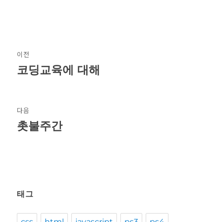
글
이전
탐
코딩교육에 대해
이
전
색
글:
다음
촛불주간
다
음
글:
태그
css
html
javascript
ps3
ps4