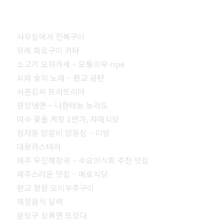
사무실에서 전복구이
위례 화로구이 카타
소고기 오마카세 – 모퉁이우 ripe
쇠와 숯의 노래 – 판교 금탄
서촌김씨 뜨라또리아
평양냉면 – 나한테능 능라도
여수 꽃돌 게장 1번가, 자매식당
정자동 양갈비 양등심 – 미방
대왕카스테라
제주 우진해장국 – 수요미식회 추천 맛집
제주스러운 맛집 – 메로식당
판교 정원 오리부추구이
제철음식 달력
분당구 상록면 또갔다.