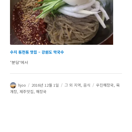
수지 동천동 맛집 – 강원도 막국수
"분당"에서
글
작
카
태
hjoo
2016년 12월 1일
그 외 지역
,
음식
우진해장국
,
육
쓴
성
테
그
개장
,
제주맛집
,
해장국
이
일
고
자
리