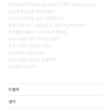
죽전카페거리 비터스윗 최고의 디저트 ‘BitterSweet’
신세계 푸드코트 볶음쌀국수
분당 건강해지는 음식 ‘선한레시피’
한국식 양꼬치 ‘양국양by미’ 분당 미금역 양꼬치
치즈풍년 제임스 시카고피자 명동점
분당 미금역 맛집 ‘아구찜.쌈밥’
분당 미금역 초밥집 스시긴
분당 지역 양꼬치 비교
분당 미금역 삼겹살 ‘돈꿈이야’
레스쁘아 뒤 이브
이형주
생각