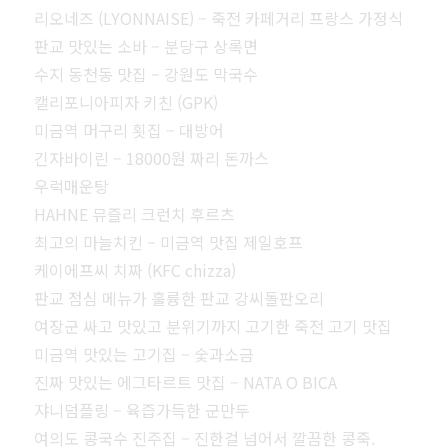
리오네즈 (LYONNAISE) – 죽전 카페거리 프랑스 가정식
판교 맛있는 소바 – 분당구 상록면
수지 동천동 맛집 – 강원도 막국수
캘리포니아피자 키친 (GPK)
미금역 머구리 횟집 – 대방어
긴자바이린 – 18000원 짜리 돈까스
우럭매운탕
HAHNE 뮤즐리 크런치 후르츠
최고의 마늘치킨 – 미금역 맛집 제일호프
케이에프씨 치짜 (KFC chizza)
판교 점심 메뉴가 훌륭한 판교 강씨돌판오리
여장군 싸고 맛있고 분위기까지 고기한 죽전 고기 맛집
미금역 맛있는 고기집 – 숯과소금
진짜 맛있는 에그타르트 맛집 – NATA O BICA
쟈니덤플링 – 육즙가득한 군만두
여의도 콩국수 진주집 – 진한걸 넘어서 깔끔한 콩죽.