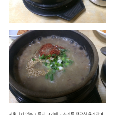
서울에서 먹는 기름진 고기에 고추기름 팍팍친 육개장이