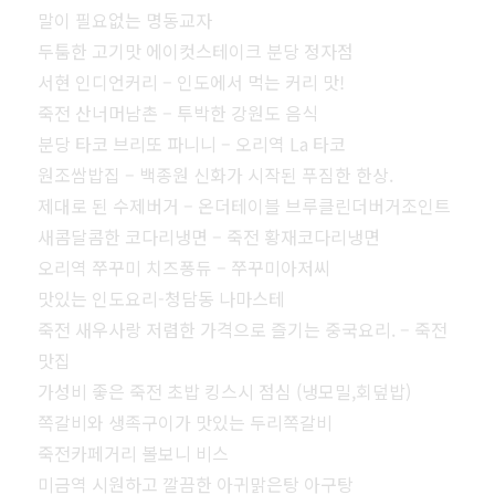
말이 필요없는 명동교자
두툼한 고기맛 에이컷스테이크 분당 정자점
서현 인디언커리 – 인도에서 먹는 커리 맛!
죽전 산너머남촌 – 투박한 강원도 음식
분당 타코 브리또 파니니 – 오리역 La 타코
원조쌈밥집 – 백종원 신화가 시작된 푸짐한 한상.
제대로 된 수제버거 – 온더테이블 브루클린더버거조인트
새콤달콤한 코다리냉면 – 죽전 황재코다리냉면
오리역 쭈꾸미 치즈퐁듀 – 쭈꾸미아저씨
맛있는 인도요리-청담동 나마스테
죽전 새우사랑 저렴한 가격으로 즐기는 중국요리. – 죽전
맛집
가성비 좋은 죽전 초밥 킹스시 점심 (냉모밀,회덮밥)
쪽갈비와 생족구이가 맛있는 두리쪽갈비
죽전카페거리 볼보니 비스
미금역 시원하고 깔끔한 아귀맑은탕 아구탕