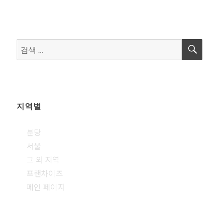
검
검
색
색:
지역별
분당
서울
그 외 지역
프랜차이즈
메인 페이지