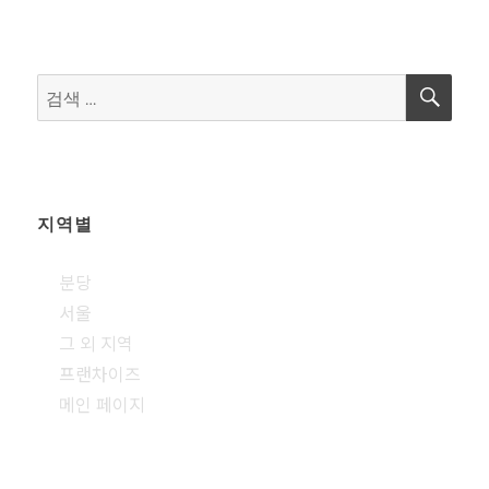
검
검
색
색:
지역별
분당
서울
그 외 지역
프랜차이즈
메인 페이지