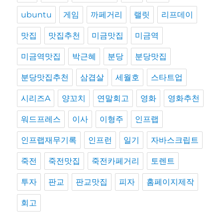
ubuntu
게임
까페거리
랠릿
리프데이
맛집
맛집추천
미금맛집
미금역
미금역맛집
박근혜
분당
분당맛집
분당맛집추천
삼겹살
세월호
스타트업
시리즈A
양꼬치
연말회고
영화
영화추천
워드프레스
이사
이형주
인프랩
인프랩재무기록
인프런
일기
자바스크립트
죽전
죽전맛집
죽전카페거리
토렌트
투자
판교
판교맛집
피자
홈페이지제작
회고