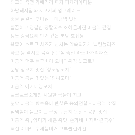
최고의 죽전 카페거리 피자 피제리아다문
하남돼지집 돼지고기의 업그레이드.
숯불 닭갈비 후다닭 – 미금역 맛집
깔끔하고 정갈한 장칼국수 & 해물파전 미금역 팥집
정통 중국요리 인거 같은 분당 호접몽
육즙이 흐르고 치즈가 넘치는 약속의가게 냅킨플리즈
타코 등 멕시코 음식 전문점 죽전 라스마가리따스
미금역 맥주 봉구비어 오바디튀김 & 고로케
분당 양꼬치 맛집 ‘청도양꼬치’
미금역 족발 맛있는 ‘김씨도마’
미금역 이가네양꼬치
로코로코조개찜 시원한 국물이 최고
분당 미금역 탕수육이 괜찮은 뿅의전설 – 미금역 맛집
담백함이 돋보이는 구성 누릉지 통닭 – 용인 맛집
미금역 죽 , 엄마가 해준 죽맛 ‘손가네 바지락 칼국수’
죽전 이마트 수제햄버거 브루클린키친