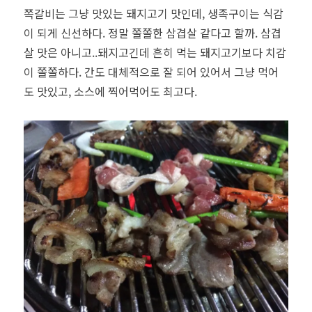
쪽갈비는 그냥 맛있는 돼지고기 맛인데, 생족구이는 식감
이 되게 신선하다. 정말 쫄쫄한 삼겹살 같다고 할까. 삼겹
살 맛은 아니고..돼지고긴데 흔히 먹는 돼지고기보다 치감
이 쫄쫄하다. 간도 대체적으로 잘 되어 있어서 그냥 먹어
도 맛있고, 소스에 찍어먹어도 최고다.