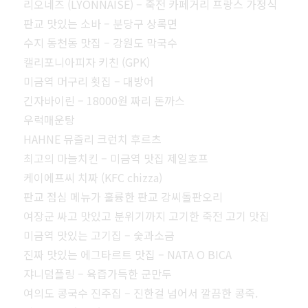
리오네즈 (LYONNAISE) – 죽전 카페거리 프랑스 가정식
판교 맛있는 소바 – 분당구 상록면
수지 동천동 맛집 – 강원도 막국수
캘리포니아피자 키친 (GPK)
미금역 머구리 횟집 – 대방어
긴자바이린 – 18000원 짜리 돈까스
우럭매운탕
HAHNE 뮤즐리 크런치 후르츠
최고의 마늘치킨 – 미금역 맛집 제일호프
케이에프씨 치짜 (KFC chizza)
판교 점심 메뉴가 훌륭한 판교 강씨돌판오리
여장군 싸고 맛있고 분위기까지 고기한 죽전 고기 맛집
미금역 맛있는 고기집 – 숯과소금
진짜 맛있는 에그타르트 맛집 – NATA O BICA
쟈니덤플링 – 육즙가득한 군만두
여의도 콩국수 진주집 – 진한걸 넘어서 깔끔한 콩죽.