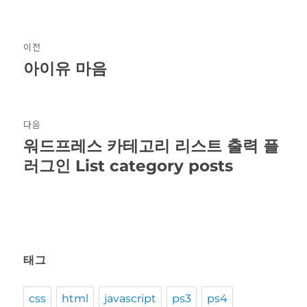
글
이전
탐
아이유 마음
이
전
색
글:
다음
워드프레스 카테고리 리스트 출력 플
다
음
러그인 List category posts
글:
태그
css
html
javascript
ps3
ps4