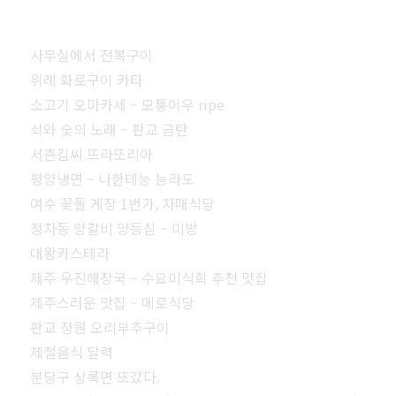
사무실에서 전복구이
위례 화로구이 카타
소고기 오마카세 – 모퉁이우 ripe
쇠와 숯의 노래 – 판교 금탄
서촌김씨 뜨라또리아
평양냉면 – 나한테능 능라도
여수 꽃돌 게장 1번가, 자매식당
정자동 양갈비 양등심 – 미방
대왕카스테라
제주 우진해장국 – 수요미식회 추천 맛집
제주스러운 맛집 – 메로식당
판교 정원 오리부추구이
제철음식 달력
분당구 상록면 또갔다.