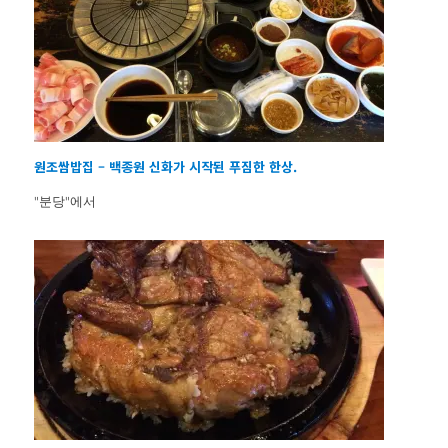
원조쌈밥집 – 백종원 신화가 시작된 푸짐한 한상.
"분당"에서