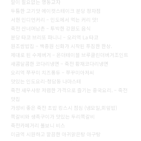
말이 필요없는 명동교자
두툼한 고기맛 에이컷스테이크 분당 정자점
서현 인디언커리 – 인도에서 먹는 커리 맛!
죽전 산너머남촌 – 투박한 강원도 음식
분당 타코 브리또 파니니 – 오리역 La 타코
원조쌈밥집 – 백종원 신화가 시작된 푸짐한 한상.
제대로 된 수제버거 – 온더테이블 브루클린더버거조인트
새콤달콤한 코다리냉면 – 죽전 황재코다리냉면
오리역 쭈꾸미 치즈퐁듀 – 쭈꾸미아저씨
맛있는 인도요리-청담동 나마스테
죽전 새우사랑 저렴한 가격으로 즐기는 중국요리. – 죽전
맛집
가성비 좋은 죽전 초밥 킹스시 점심 (냉모밀,회덮밥)
쪽갈비와 생족구이가 맛있는 두리쪽갈비
죽전카페거리 볼보니 비스
미금역 시원하고 깔끔한 아귀맑은탕 아구탕