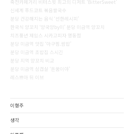
죽전카페거리 비터스윗 최고의 디저트 ‘BitterSweet’
신세계 푸드코트 볶음쌀국수
분당 건강해지는 음식 ‘선한레시피’
한국식 양꼬치 ‘양국양by미’ 분당 미금역 양꼬치
치즈풍년 제임스 시카고피자 명동점
분당 미금역 맛집 ‘아구찜.쌈밥’
분당 미금역 초밥집 스시긴
분당 지역 양꼬치 비교
분당 미금역 삼겹살 ‘돈꿈이야’
레스쁘아 뒤 이브
이형주
생각