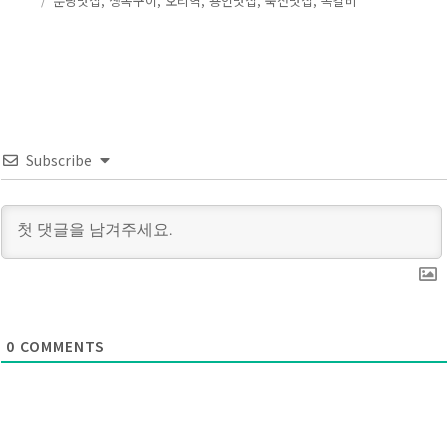
분당맛집
,
생족구이
,
오리역
,
용인맛집
,
죽전맛집
,
쪽갈비
이
일
고
그
자
리
Subscribe
0
COMMENTS