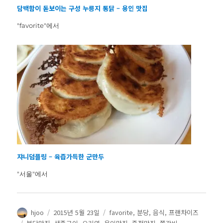
담백함이 돋보이는 구성 누릉지 통닭 – 용인 맛집
"favorite"에서
쟈니덤플링 – 육즙가득한 군만두
"서울"에서
글
작
카
hjoo
2015년 5월 23일
favorite
,
분당
,
음식
,
프랜차이즈
쓴
성
테
태