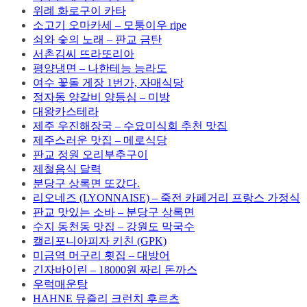
위례 화로구이 카타
소고기 오마카세 – 모퉁이우 ripe
쇠와 숯의 노래 – 판교 금탄
서촌김씨 뜨라또리아
평양냉면 – 나한테능 능라도
여수 꽃돌 게장 1번가, 자매식당
정자동 양갈비 양등심 – 미방
대왕카스테라
제주 우진해장국 – 수요미식회 추천 맛집
제주스러운 맛집 – 메로식당
판교 정원 오리부추구이
제철음식 달력
분당구 상록면 또갔다.
리오네즈 (LYONNAISE) – 죽전 카페거리 프랑스 가정식
판교 맛있는 소바 – 분당구 상록면
수지 동천동 맛집 – 강원도 막국수
캘리포니아피자 키친 (GPK)
미금역 머구리 횟집 – 대방어
긴자바이린 – 18000원 짜리 돈까스
우럭매운탕
HAHNE 뮤즐리 크런치 후르츠