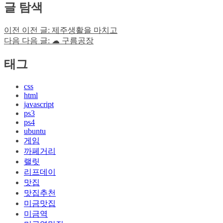
글 탐색
이전
이전 글:
제주생활을 마치고
다음
다음 글:
☁︎ 구름공장
태그
css
html
javascript
ps3
ps4
ubuntu
게임
까페거리
랠릿
리프데이
맛집
맛집추천
미금맛집
미금역