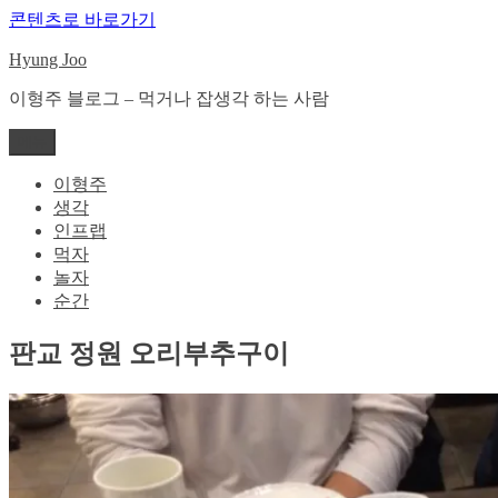
콘텐츠로 바로가기
Hyung Joo
이형주 블로그 – 먹거나 잡생각 하는 사람
메뉴
이형주
생각
인프랩
먹자
놀자
순간
판교 정원 오리부추구이