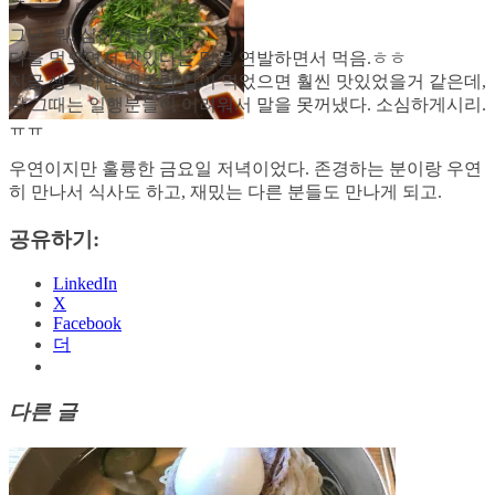
그냥. 뭐. 심하게 맛있다.
다들 먹으면서 맛있다는 말을 연발하면서 먹음.ㅎㅎ
지금 생각하면 맥주랑 같이 먹었으면 훨씬 맛있었을거 같은데,
딱 그때는 일행분들이 어려워서 말을 못꺼냈다. 소심하게시리.
ㅠㅠ
우연이지만 훌륭한 금요일 저녁이었다. 존경하는 분이랑 우연
히 만나서 식사도 하고, 재밌는 다른 분들도 만나게 되고.
공유하기:
LinkedIn
X
Facebook
더
다른 글