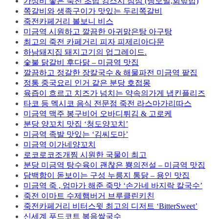
가성비 좋은 죽전 초밥 킹스시 점심 (냉모밀,회덮밥)
쪽갈비와 생족구이가 맛있는 두리쪽갈비
죽전카페거리 볼보니 비스
미금역 시원하고 깔끔한 아귀맑은탕 아구탕
최고의 죽전 카페거리 피자 피제리아다문
하남돼지집 돼지고기의 업그레이드.
숯불 닭갈비 후다닭 – 미금역 맛집
깔끔하고 정갈한 장칼국수 & 해물파전 미금역 팥집
정통 중국요리 인거 같은 분당 호접몽
육즙이 흐르고 치즈가 넘치는 약속의가게 냅킨플리즈
타코 등 멕시코 음식 전문점 죽전 라스마가리따스
미금역 맥주 봉구비어 오바디튀김 & 고로케
분당 양꼬치 맛집 ‘청도양꼬치’
미금역 족발 맛있는 ‘김씨도마’
미금역 이가네양꼬치
로코로코조개찜 시원한 국물이 최고
분당 미금역 탕수육이 괜찮은 뿅의전설 – 미금역 맛집
담백함이 돋보이는 구성 누릉지 통닭 – 용인 맛집
미금역 죽 , 엄마가 해준 죽맛 ‘손가네 바지락 칼국수’
죽전 이마트 수제햄버거 브루클린키친
죽전카페거리 비터스윗 최고의 디저트 ‘BitterSweet’
신세계 푸드코트 볶음쌀국수