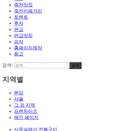
죽전맛집
죽전카페거리
토렌트
투자
판교
판교맛집
피자
홈페이지제작
회고
검색:
검색
지역별
분당
서울
그 외 지역
프랜차이즈
메인 페이지
사무실에서 전복구이