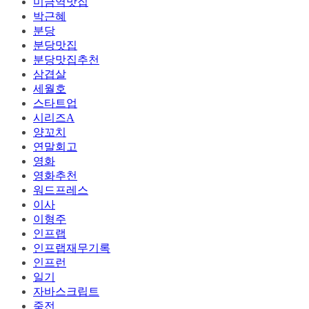
미금역맛집
박근혜
분당
분당맛집
분당맛집추천
삼겹살
세월호
스타트업
시리즈A
양꼬치
연말회고
영화
영화추천
워드프레스
이사
이형주
인프랩
인프랩재무기록
인프런
일기
자바스크립트
죽전