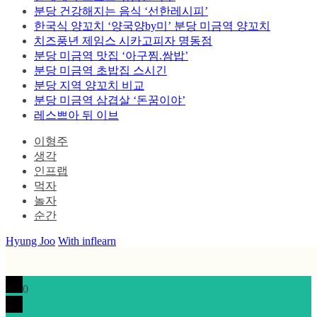
분당 건강해지는 음식 ‘선한레시피’
한국식 양꼬치 ‘양국양by미’ 분당 미금역 양꼬치
치즈풍년 제임스 시카고피자 명동점
분당 미금역 맛집 ‘아구찜.쌈밥’
분당 미금역 초밥집 스시긴
분당 지역 양꼬치 비교
분당 미금역 삼겹살 ‘돈꿈이야’
레스쁘아 뒤 이브
이형주
생각
인프랩
먹자
놀자
순간
Hyung Joo
With inflearn
0