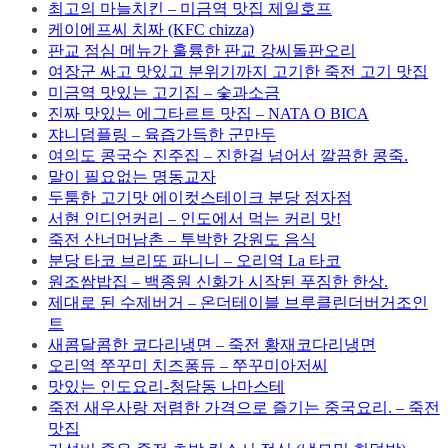
최고의 마늘치킨 – 미금역 맛집 제일호프
케이에프씨 치짜 (KFC chizza)
판교 점심 메뉴가 훌륭한 판교 강씨돌판오리
여장군 싸고 맛있고 분위기까지 고기한 죽전 고기 맛집
미금역 맛있는 고기집 – 숯과소금
진짜 맛있는 에그타르트 맛집 – NATA O BICA
쟈니덤플링 – 육즙가득한 군만두
여의도 콩국수 진주집 – 진한걸 넘어서 깔끔한 콩죽.
말이 필요없는 명동교자
두툼한 고기맛 에이컷스테이크 분당 정자점
서현 인디언커리 – 인도에서 먹는 커리 맛!
죽전 산너머남촌 – 투박한 강원도 음식
분당 타코 브리또 파니니 – 오리역 La 타코
원조쌈밥집 – 백종원 신화가 시작된 푸짐한 한상.
제대로 된 수제버거 – 온더테이블 브루클린더버거조인
트
새콤달콤한 코다리냉면 – 죽전 황재코다리냉면
오리역 쭈꾸미 치즈퐁듀 – 쭈꾸미아저씨
맛있는 인도요리-청담동 나마스테
죽전 새우사랑 저렴한 가격으로 즐기는 중국요리. – 죽전
맛집