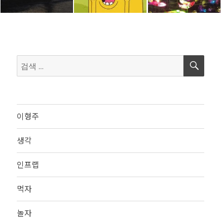
검
검
색
색:
이형주
생각
인프랩
먹자
놀자