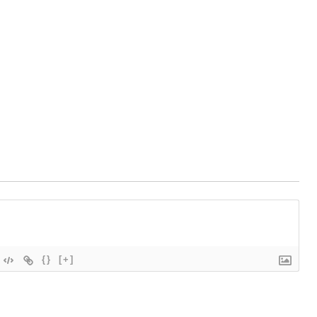
{}
[+]