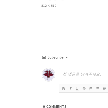
성
전
512 × 512
일
체
자
크
기
Subscribe
0
COMMENTS