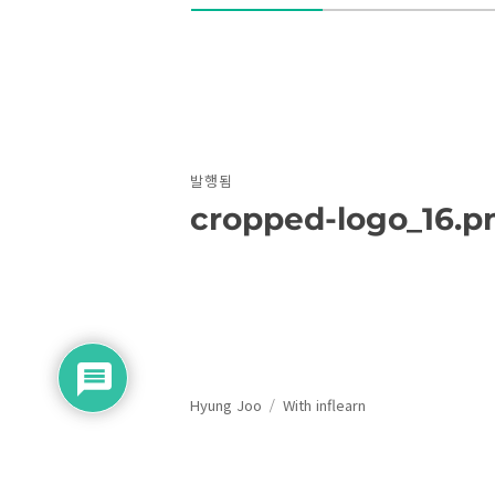
글
발행됨
탐
cropped-logo_16.p
색
Hyung Joo
With inflearn