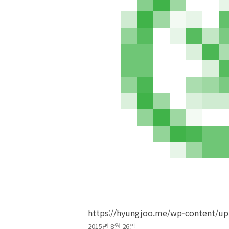
https://hyungjoo.me/wp-content/up
작
2015년 8월 26일