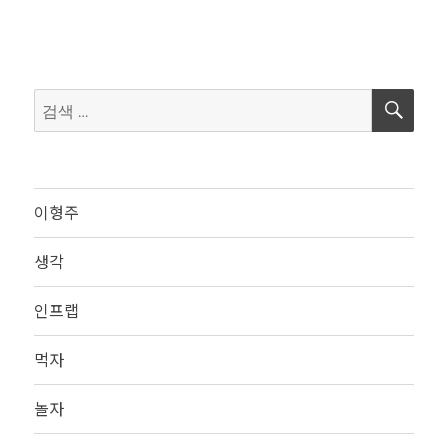
검
검
색
색:
이형주
생각
인프랩
먹자
놀자