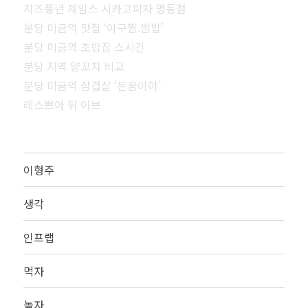
치즈풍년 제임스 시카고피자 명동점
분당 미금역 맛집 ‘아구찜.쌈밥’
분당 미금역 초밥집 스시긴
분당 지역 양꼬치 비교
분당 미금역 삼겹살 ‘돈꿈이야’
레스쁘아 뒤 이브
이형주
생각
인프랩
먹자
놀자