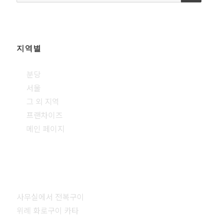
색:
지역별
분당
서울
그 외 지역
프랜차이즈
메인 페이지
사무실에서 전복구이
위례 화로구이 카타