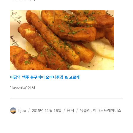
미금역 맥주 봉구비어 오바디튀김 & 고로케
"favorite"에서
글
작
카
태
hjoo
2015년 11월 19일
음식
뮤즐리
,
이마트트레이더스
쓴
성
테
그
이
일
고
자
리