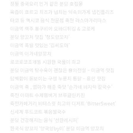
정통 중국요리 인거 같은 분당 호접몽
육즙이 흐르고 치즈가 넘치는 약속의가게 냅킨플리즈
타코 등 멕시코 음식 전문점 죽전 라스마가리따스
미금역 맥주 봉구비어 오바디튀김 & 고로케
분당 양꼬치 맛집 ‘청도양꼬치’
미금역 족발 맛있는 ‘김씨도마’
미금역 이가네양꼬치
로코로코조개찜 시원한 국물이 최고
분당 미금역 탕수육이 괜찮은 뿅의전설 – 미금역 맛집
담백함이 돋보이는 구성 누릉지 통닭 – 용인 맛집
미금역 죽 , 엄마가 해준 죽맛 ‘손가네 바지락 칼국수’
죽전 이마트 수제햄버거 브루클린키친
죽전카페거리 비터스윗 최고의 디저트 ‘BitterSweet’
신세계 푸드코트 볶음쌀국수
분당 건강해지는 음식 ‘선한레시피’
한국식 양꼬치 ‘양국양by미’ 분당 미금역 양꼬치