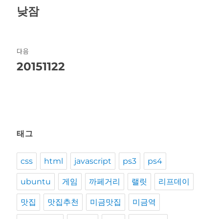
탐
낮잠
이
전
색
글:
다음
20151122
다
음
글:
태그
css
html
javascript
ps3
ps4
ubuntu
게임
까페거리
랠릿
리프데이
맛집
맛집추천
미금맛집
미금역