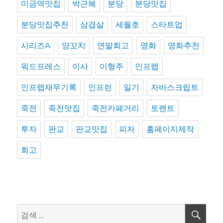
미금역맛집
박근혜
분당
분당맛집
분당맛집추천
삼겹살
세월호
스타트업
시리즈A
양꼬치
연말회고
영화
영화추천
워드프레스
이사
이형주
인프랩
인프랩재무기록
인프런
일기
자바스크립트
죽전
죽전맛집
죽전카페거리
토렌트
투자
판교
판교맛집
피자
홈페이지제작
회고
검
검
색