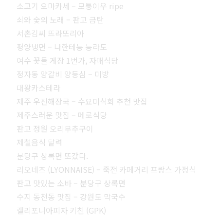
소고기 오마카세 – 모퉁이우 ripe
쇠와 숯의 노래 – 판교 금탄
서촌김씨 뜨라또리아
평양냉면 – 나한테능 능라도
여수 꽃돌 게장 1번가, 자매식당
정자동 양갈비 양등심 – 미방
대왕카스테라
제주 우진해장국 – 수요미식회 추천 맛집
제주스러운 맛집 – 메로식당
판교 정원 오리부추구이
제철음식 달력
분당구 상록면 또갔다.
리오네즈 (LYONNAISE) – 죽전 카페거리 프랑스 가정식
판교 맛있는 소바 – 분당구 상록면
수지 동천동 맛집 – 강원도 막국수
캘리포니아피자 키친 (GPK)