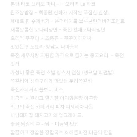
분당 타코 브리또 파니니 – 오리역 La 타코
원조쌈밥집 – 백종원 신화가 시작된 푸짐한 한상.
제대로 된 수제버거 – 온더테이블 브루클린더버거조인트
새콤달콤한 코다리냉면 – 죽전 황재코다리냉면
오리역 쭈꾸미 치즈퐁듀 – 쭈꾸미아저씨
맛있는 인도요리-청담동 나마스테
죽전 새우사랑 저렴한 가격으로 즐기는 중국요리. – 죽전
맛집
가성비 좋은 죽전 초밥 킹스시 점심 (냉모밀,회덮밥)
쪽갈비와 생족구이가 맛있는 두리쪽갈비
죽전카페거리 볼보니 비스
미금역 시원하고 깔끔한 아귀맑은탕 아구탕
최고의 죽전 카페거리 피자 피제리아다문
하남돼지집 돼지고기의 업그레이드.
숯불 닭갈비 후다닭 – 미금역 맛집
깔끔하고 정갈한 장칼국수 & 해물파전 미금역 팥집