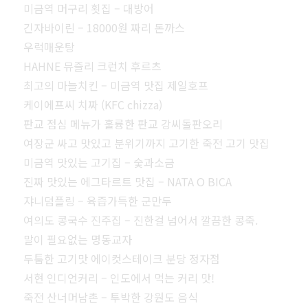
미금역 머구리 횟집 – 대방어
긴자바이린 – 18000원 짜리 돈까스
우럭매운탕
HAHNE 뮤즐리 크런치 후르츠
최고의 마늘치킨 – 미금역 맛집 제일호프
케이에프씨 치짜 (KFC chizza)
판교 점심 메뉴가 훌륭한 판교 강씨돌판오리
여장군 싸고 맛있고 분위기까지 고기한 죽전 고기 맛집
미금역 맛있는 고기집 – 숯과소금
진짜 맛있는 에그타르트 맛집 – NATA O BICA
쟈니덤플링 – 육즙가득한 군만두
여의도 콩국수 진주집 – 진한걸 넘어서 깔끔한 콩죽.
말이 필요없는 명동교자
두툼한 고기맛 에이컷스테이크 분당 정자점
서현 인디언커리 – 인도에서 먹는 커리 맛!
죽전 산너머남촌 – 투박한 강원도 음식