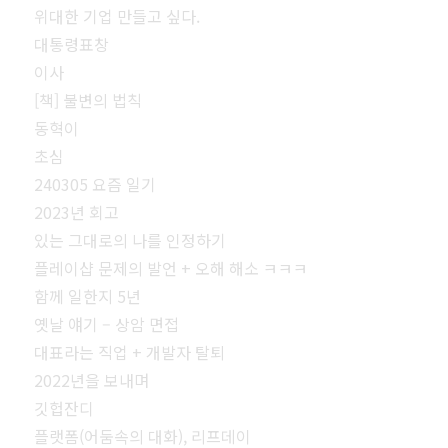
위대한 기업 만들고 싶다.
대통령표창
이사
[책] 불변의 법칙
동혁이
초심
240305 요즘 일기
2023년 회고
있는 그대로의 나를 인정하기
플레이샵 문제의 발언 + 오해 해소 ㅋㅋㅋ
함께 일한지 5년
옛날 얘기 – 상암 면접
대표라는 직업 + 개발자 탈퇴
2022년을 보내며
깃헙잔디
플랫폼(어둠속의 대화), 리프데이