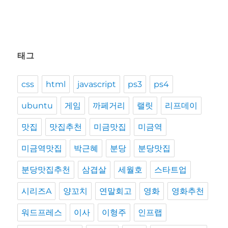
글:
태그
css
html
javascript
ps3
ps4
ubuntu
게임
까페거리
랠릿
리프데이
맛집
맛집추천
미금맛집
미금역
미금역맛집
박근혜
분당
분당맛집
분당맛집추천
삼겹살
세월호
스타트업
시리즈A
양꼬치
연말회고
영화
영화추천
워드프레스
이사
이형주
인프랩