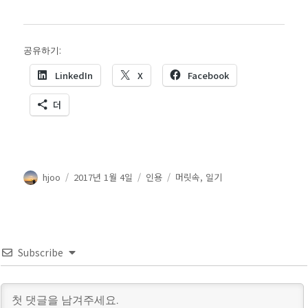
공유하기:
LinkedIn
X
Facebook
더
글
작
글
카
hjoo
2017년 1월 4일
인용
머릿속
,
일기
쓴
성
형
테
이
일
식
고
자
리
Subscribe