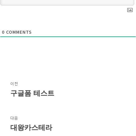
0
COMMENTS
글
이전
탐
구글폼 테스트
이
전
색
글:
다음
대왕카스테라
다
음