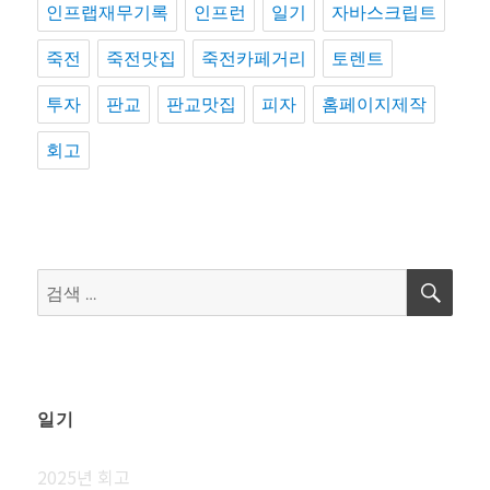
인프랩재무기록
인프런
일기
자바스크립트
죽전
죽전맛집
죽전카페거리
토렌트
투자
판교
판교맛집
피자
홈페이지제작
회고
검
검
색
색:
일기
2025년 회고