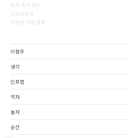
퇴직 축하 파티
갓오브워 4
이명박 가카 경축
이형주
생각
인프랩
먹자
놀자
순간