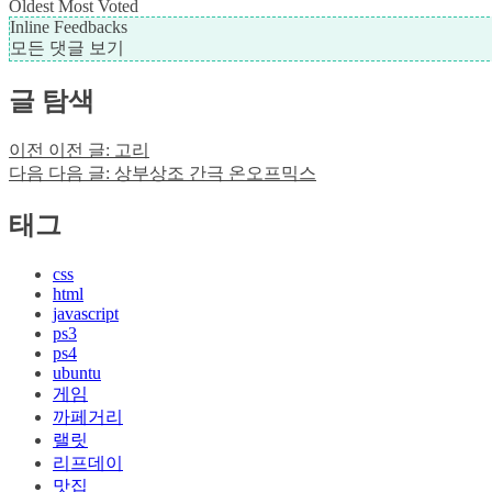
Oldest
Most Voted
Inline Feedbacks
모든 댓글 보기
글 탐색
이전
이전 글:
고리
다음
다음 글:
상부상조 간극 온오프믹스
태그
css
html
javascript
ps3
ps4
ubuntu
게임
까페거리
랠릿
리프데이
맛집