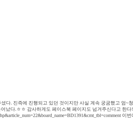
다. 진즉에 진행되고 있던 것이지만 사실 계속 궁굼했고 엄~청 
이 늘어났다.ㅎㅎ 감사하게도 페이스북 페이지도 넘겨주신다고 한다!
gallery_v.php&article_num=22&board_name=BD1391&cmt_tbl=comme