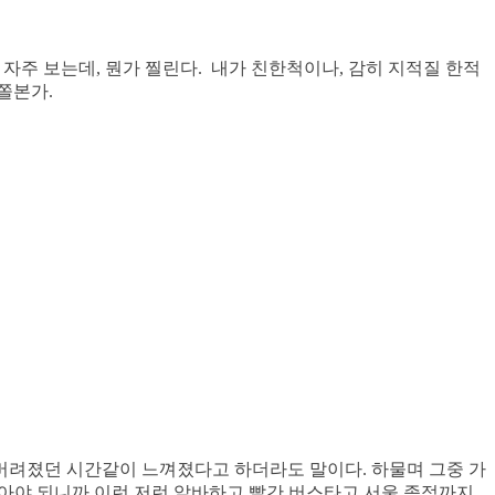
 자주 보는데, 뭔가 찔린다. 내가 친한척이나, 감히 지적질 한적
 쫄본가.
 버려졌던 시간같이 느껴졌다고 하더라도 말이다. 하물며 그중 가
살아야 되니까 이런 저런 알바하고,빨간 버스타고 서울 종점까지