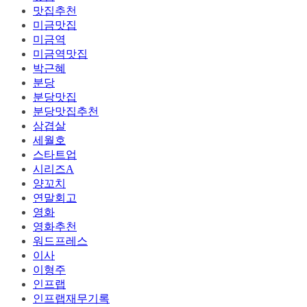
맛집추천
미금맛집
미금역
미금역맛집
박근혜
분당
분당맛집
분당맛집추천
삼겹살
세월호
스타트업
시리즈A
양꼬치
연말회고
영화
영화추천
워드프레스
이사
이형주
인프랩
인프랩재무기록