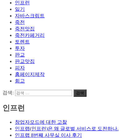
인프런
일기
자바스크립트
죽전
죽전맛집
죽전카페거리
토렌트
투자
판교
판교맛집
피자
홈페이지제작
회고
검색:
검색
인프런
창업자모드에 대한 고찰
인프랩(인프런)은 왜 글로벌 서비스로 도전하나.
인프랩 8번째 사무실 이사 후기