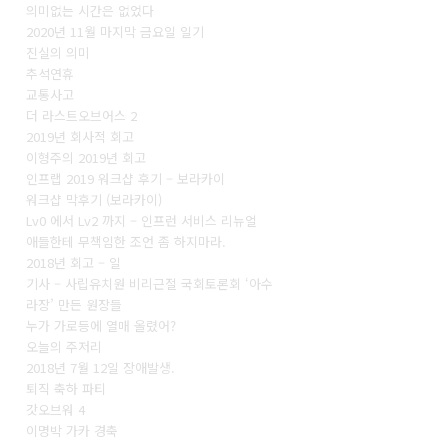
의미없는 시간은 없었다
2020년 11월 마지막 금요일 일기
진실의 의미
추석연휴
교통사고
더 라스트오브어스 2
2019년 회사적 회고
이형주의 2019년 회고
인프랩 2019 워크샵 후기 – 보라카이
워크샵 막후기 (보라카이)
Lv0 에서 Lv2 까지 – 인프런 서비스 리뉴얼
애들한테 무책임한 조언 좀 하지마라.
2018년 회고 – 일
기사 – 사립유치원 비리근절 국회토론회 ‘아수
라장’ 만든 원장들
누가 가로등에 열매 올렸어?
오늘의 주저리
2018년 7월 12일 장애발생.
퇴직 축하 파티
갓오브워 4
이명박 가카 경축