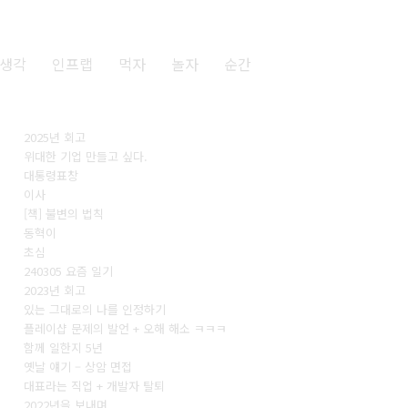
생각
인프랩
먹자
놀자
순간
2025년 회고
위대한 기업 만들고 싶다.
대통령표창
이사
[책] 불변의 법칙
동혁이
초심
240305 요즘 일기
2023년 회고
있는 그대로의 나를 인정하기
플레이샵 문제의 발언 + 오해 해소 ㅋㅋㅋ
함께 일한지 5년
옛날 얘기 – 상암 면접
대표라는 직업 + 개발자 탈퇴
2022년을 보내며