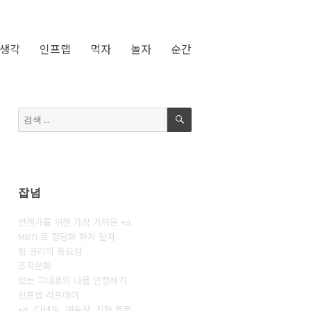
생각
인프랩
먹자
놀자
순간
검
검
색
색:
잡념
언젠가를 위한 가장 가까운 +⍺
MBTI 로 정당화 하지 말자.
팀 공리의 중요성
조직문화
있는 그대로의 나를 인정하기
인프랩 리프데이
+⍺, 디테일, 예술성, 진화 등등