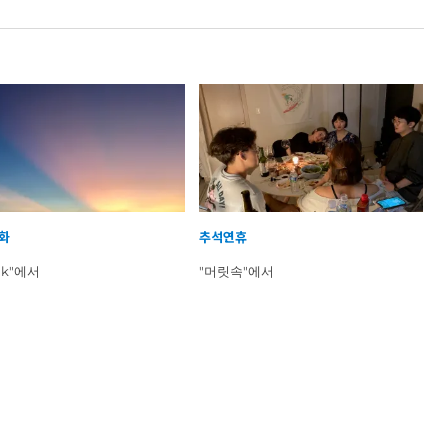
화
추석연휴
ink"에서
"머릿속"에서