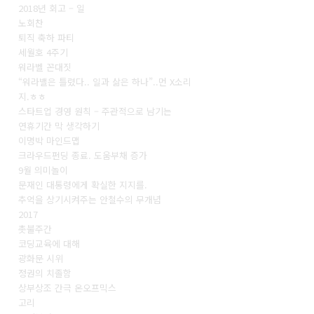
2018년 회고 – 일
노회찬
퇴직 축하 파티
세월호 4주기
워라벨 꼰대짓
“워라밸은 틀렸다.. 일과 삶은 하나”..먼 X소리
지.ㅎㅎ
스타트업 경영 원칙 – 주관적으로 남기는
연휴기간 막 생각하기
이명박 마인드맵
크라우드펀딩 종료. 도움부채 증가
9월 의미놀이
문재인 대통령에게 확실한 지지를.
추억을 상기시켜주는 안철수의 무개념
2017
촛불주간
코딩교육에 대해
광화문 시위
정권의 치졸함
상부상조 간극 온오프믹스
고리