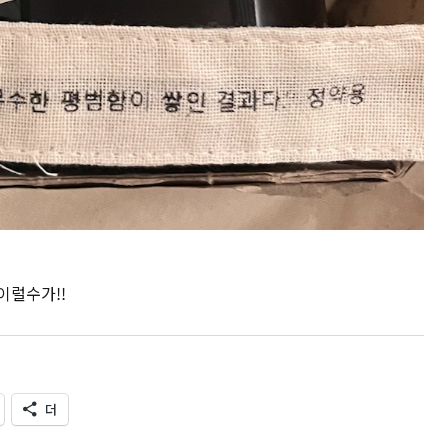
이럴수가!!
더