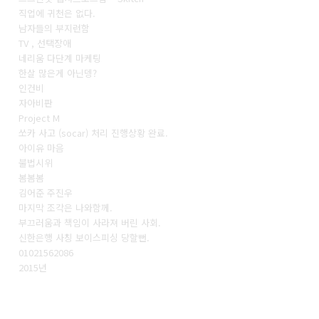
직업에 귀천은 없다.
남자들의 부지런함
TV , 선택장애
네리움 다단계 마케팅
한살 많은게 아닌뎅?
인건비
자아비판
Project M
쏘카 사고 (socar) 처리 진행상황 완료.
아이유 마음
불법시위
봄봄봄
김어준 주진우
마지막 조각은 나와함께.
부끄러움과 책임이 사라져 버린 사회.
신한은행 사칭 보이스피싱 당할뻔.
01021562086
2015년