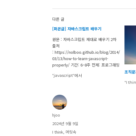
다른 글
[퍼온글] 자바스크립트 배우기
원문 : 자바스크립트 제대로 배우기 2차
출처
: https://nolboo.github.io/blog/2014/
03/13/how-to-learn-javascript-
properly/ 기간: 6~8주 전제: 프로그래밍
경험 필요 없음. 이 자바스크립트 배우기
조직문
"javascript"에서
코스 개요는 여러분을 완전 초보자에
"I th
서 조예가 깊은 사람까지, 자바스크립트
를 제대로 철저하게 배우는 방법에 대한
체계적이고 교육적인 로드맵을 준다. 여
러분은 자바스크립를 배우고 싶어한
다. 그것이 여러분이 여기 있는 이유이고
글
hjoo
현명한 결정을 한 것이다. 현대적인 웹사
쓴
이트와 웹앱(인터넷 스타트업을…
작
2024년 9월 9일
이
성
카
I think
,
머릿속
일