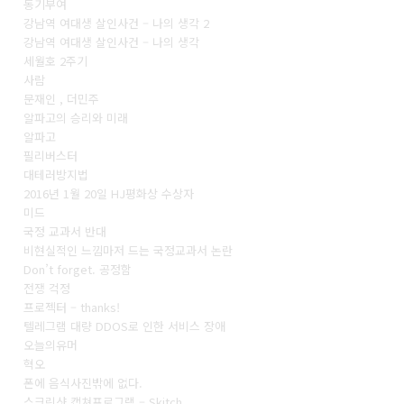
동기부여
강남역 여대생 살인사건 – 나의 생각 2
강남역 여대생 살인사건 – 나의 생각
세월호 2주기
사람
문재인 , 더민주
알파고의 승리와 미래
알파고
필리버스터
대테러방지법
2016년 1월 20일 HJ평화상 수상자
미드
국정 교과서 반대
비현실적인 느낌마저 드는 국정교과서 논란
Don’t forget. 공정함
전쟁 걱정
프로젝터 – thanks!
텔레그램 대량 DDOS로 인한 서비스 장애
오늘의유머
혁오
폰에 음식사진밖에 없다.
스크린샷 캡쳐프로그램 – Skitch