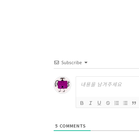
테
자
고
리
Subscribe
5
COMMENTS