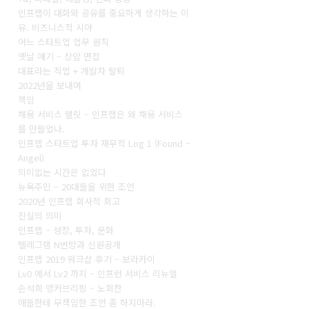
인프랩이 대화와 공유를 중요하게 생각하는 이
유. 비즈니스적 시야
어느 스타트업 업무 원칙
옛날 얘기 – 상암 면접
대표라는 직업 + 개발자 탈퇴
2022년을 보내며
책임
채용 서비스 랠릿 – 인프랩은 왜 채용 서비스
를 만들었나.
인프랩 스타트업 투자 재무적 Log 1 (Found ~
Angel)
의미없는 시간은 없었다
뉴욕주민 – 20대들을 위한 조언
2020년 인프랩 회사적 회고
진실의 의미
인프랩 – 성장, 투자, 문화
텔레그램 N번방과 신원공개
인프랩 2019 워크샵 후기 – 보라카이
Lv0 에서 Lv2 까지 – 인프런 서비스 리뉴얼
손석희 앵커브리핑 – 노회찬
애들한테 무책임한 조언 좀 하지마라.