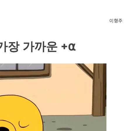
이형주
가장 가까운 +⍺