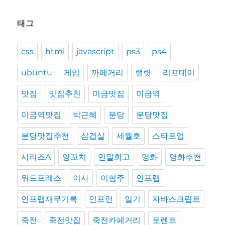
태그
css
html
javascript
ps3
ps4
ubuntu
게임
까페거리
랠릿
리프데이
맛집
맛집추천
미금맛집
미금역
미금역맛집
박근혜
분당
분당맛집
분당맛집추천
삼겹살
세월호
스타트업
시리즈A
양꼬치
연말회고
영화
영화추천
워드프레스
이사
이형주
인프랩
인프랩재무기록
인프런
일기
자바스크립트
죽전
죽전맛집
죽전카페거리
토렌트