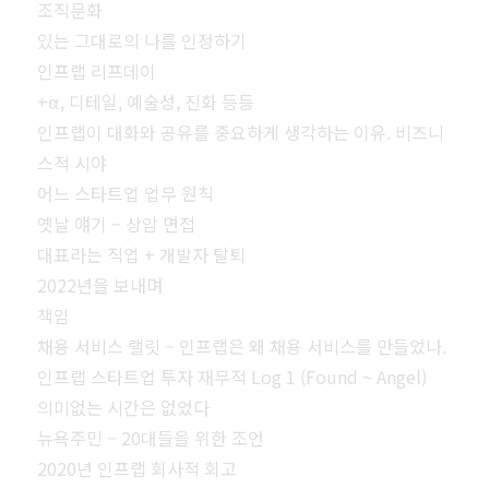
조직문화
있는 그대로의 나를 인정하기
인프랩 리프데이
+⍺, 디테일, 예술성, 진화 등등
인프랩이 대화와 공유를 중요하게 생각하는 이유. 비즈니
스적 시야
어느 스타트업 업무 원칙
옛날 얘기 – 상암 면접
대표라는 직업 + 개발자 탈퇴
2022년을 보내며
책임
채용 서비스 랠릿 – 인프랩은 왜 채용 서비스를 만들었나.
인프랩 스타트업 투자 재무적 Log 1 (Found ~ Angel)
의미없는 시간은 없었다
뉴욕주민 – 20대들을 위한 조언
2020년 인프랩 회사적 회고