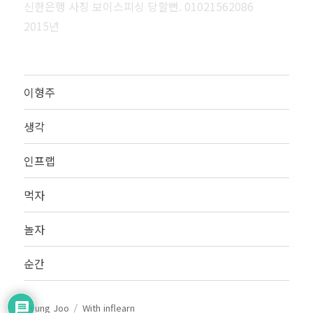
신한은행 사칭 보이스피싱 당할뻔. 01021562086
2015년
이형주
생각
인프랩
먹자
놀자
순간
Hyung Joo
With inflearn