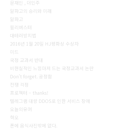
문재인 , 더민주
알파고의 승리와 미래
알파고
필리버스터
대테러방지법
2016년 1월 20일 HJ평화상 수상자
미드
국정 교과서 반대
비현실적인 느낌마저 드는 국정교과서 논란
Don’t forget. 공정함
전쟁 걱정
프로젝터 – thanks!
텔레그램 대량 DDOS로 인한 서비스 장애
오늘의유머
혁오
폰에 음식사진밖에 없다.