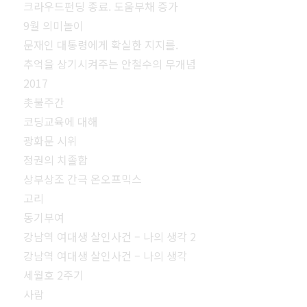
크라우드펀딩 종료. 도움부채 증가
9월 의미놀이
문재인 대통령에게 확실한 지지를.
추억을 상기시켜주는 안철수의 무개념
2017
촛불주간
코딩교육에 대해
광화문 시위
정권의 치졸함
상부상조 간극 온오프믹스
고리
동기부여
강남역 여대생 살인사건 – 나의 생각 2
강남역 여대생 살인사건 – 나의 생각
세월호 2주기
사람