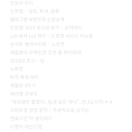
진실의 의미
인프랩 – 성장, 투자, 문화
텔레그램 N번방과 신원공개
인프랩 2019 워크샵 후기 – 보라카이
Lv0 에서 Lv2 까지 – 인프런 서비스 리뉴얼
손석희 앵커브리핑 – 노회찬
애들한테 무책임한 조언 좀 하지마라.
2018년 회고 – 일
노회찬
퇴직 축하 파티
세월호 4주기
워라벨 꼰대짓
“워라밸은 틀렸다.. 일과 삶은 하나”..먼 X소리지.ㅎㅎ
스타트업 경영 원칙 – 주관적으로 남기는
연휴기간 막 생각하기
이명박 마인드맵