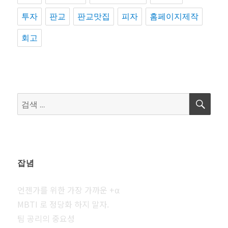
투자
판교
판교맛집
피자
홈페이지제작
회고
검
검
색
색:
잡념
언젠가를 위한 가장 가까운 +⍺
MBTI 로 정당화 하지 말자.
팀 공리의 중요성