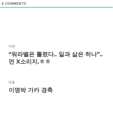
0
COMMENTS
글
이전
탐
“워라밸은 틀렸다.. 일과 삶은 하나”..
이
전
먼 X소리지.ㅎㅎ
색
글:
다음
이명박 가카 경축
다
음
글: