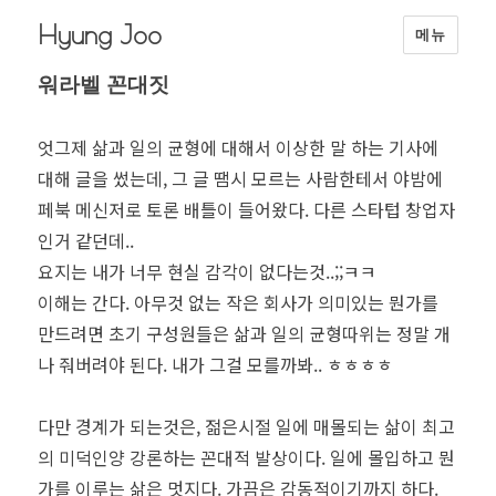
Hyung Joo
메뉴
워라벨 꼰대짓
엇그제 삶과 일의 균형에 대해서 이상한 말 하는 기사에
대해 글을 썼는데, 그 글 땜시 모르는 사람한테서 야밤에
페북 메신저로 토론 배틀이 들어왔다. 다른 스타텁 창업자
인거 같던데..
요지는 내가 너무 현실 감각이 없다는것..;;ㅋㅋ
이해는 간다. 아무것 없는 작은 회사가 의미있는 뭔가를
만드려면 초기 구성원들은 삶과 일의 균형따위는 정말 개
나 줘버려야 된다. 내가 그걸 모를까봐.. ㅎㅎㅎㅎ
다만 경계가 되는것은, 젊은시절 일에 매몰되는 삶이 최고
의 미덕인양 강론하는 꼰대적 발상이다. 일에 몰입하고 뭔
가를 이루는 삶은 멋지다. 가끔은 감동적이기까지 하다.