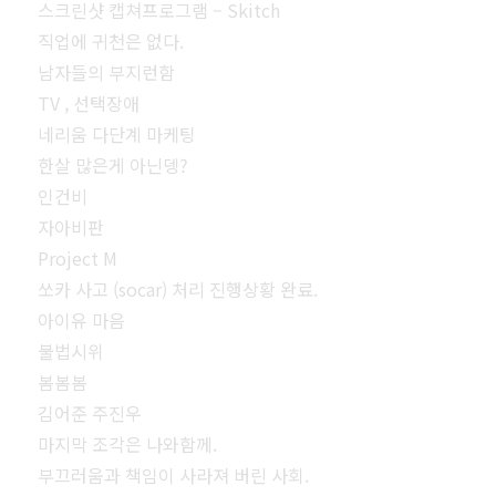
스크린샷 캡쳐프로그램 – Skitch
직업에 귀천은 없다.
남자들의 부지런함
TV , 선택장애
네리움 다단계 마케팅
한살 많은게 아닌뎅?
인건비
자아비판
Project M
쏘카 사고 (socar) 처리 진행상황 완료.
아이유 마음
불법시위
봄봄봄
김어준 주진우
마지막 조각은 나와함께.
부끄러움과 책임이 사라져 버린 사회.