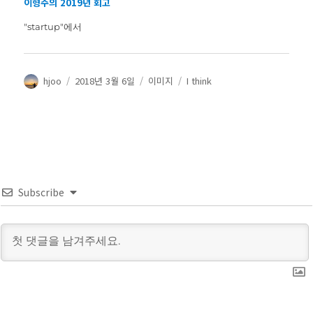
이형주의 2019년 회고
"startup"에서
글
작
글
카
hjoo
2018년 3월 6일
이미지
I think
쓴
성
형
테
이
일
식
고
자
리
Subscribe