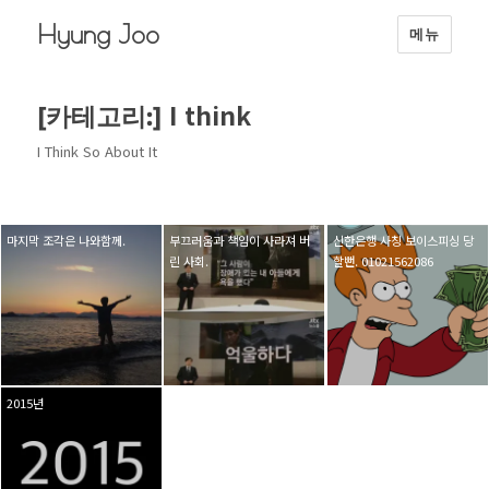
Hyung Joo
메뉴
I think
[카테고리:]
I Think So About It
마지막 조각은 나와함께.
부끄러움과 책임이 사라져 버
신한은행 사칭 보이스피싱 당
린 사회.
할뻔. 01021562086
2015년