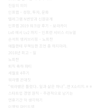
진실의 의미
인프랩 – 성장, 투자, 문화
텔레그램 N번방과 신원공개
인프랩 2019 워크샵 후기 – 보라카이
Lv0 에서 Lv2 까지 – 인프런 서비스 리뉴얼
손석희 앵커브리핑 – 노회찬
애들한테 무책임한 조언 좀 하지마라.
2018년 회고 – 일
노회찬
퇴직 축하 파티
세월호 4주기
워라벨 꼰대짓
“워라밸은 틀렸다.. 일과 삶은 하나”..먼 X소리지.ㅎㅎ
스타트업 경영 원칙 – 주관적으로 남기는
연휴기간 막 생각하기
이명박 마인드맵