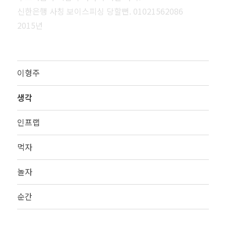
신한은행 사칭 보이스피싱 당할뻔. 01021562086
2015년
이형주
생각
인프랩
먹자
놀자
순간