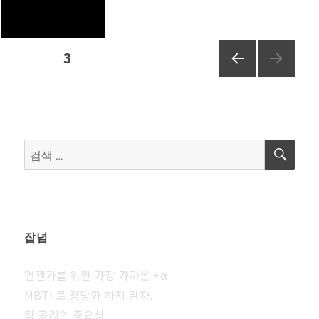
글
페이지
3
이전
페
쪽
이
검
검
지
색
색:
매
김
잡념
언젠가를 위한 가장 가까운 +⍺
MBTI 로 정당화 하지 말자.
팀 공리의 중요성