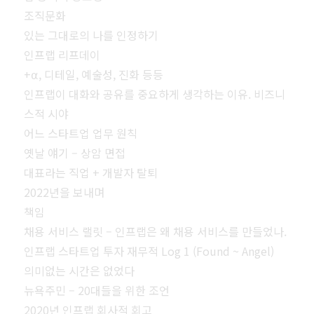
조직문화
있는 그대로의 나를 인정하기
인프랩 리프데이
+⍺, 디테일, 예술성, 진화 등등
인프랩이 대화와 공유를 중요하게 생각하는 이유. 비즈니
스적 시야
어느 스타트업 업무 원칙
옛날 얘기 – 상암 면접
대표라는 직업 + 개발자 탈퇴
2022년을 보내며
책임
채용 서비스 랠릿 – 인프랩은 왜 채용 서비스를 만들었나.
인프랩 스타트업 투자 재무적 Log 1 (Found ~ Angel)
의미없는 시간은 없었다
뉴욕주민 – 20대들을 위한 조언
2020년 인프랩 회사적 회고