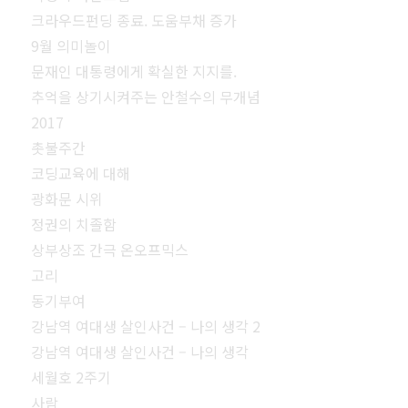
크라우드펀딩 종료. 도움부채 증가
9월 의미놀이
문재인 대통령에게 확실한 지지를.
추억을 상기시켜주는 안철수의 무개념
2017
촛불주간
코딩교육에 대해
광화문 시위
정권의 치졸함
상부상조 간극 온오프믹스
고리
동기부여
강남역 여대생 살인사건 – 나의 생각 2
강남역 여대생 살인사건 – 나의 생각
세월호 2주기
사람