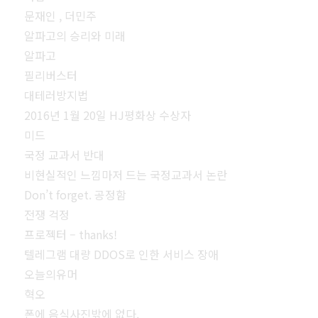
문재인 , 더민주
알파고의 승리와 미래
알파고
필리버스터
대테러방지법
2016년 1월 20일 HJ평화상 수상자
미드
국정 교과서 반대
비현실적인 느낌마저 드는 국정교과서 논란
Don’t forget. 공정함
전쟁 걱정
프로젝터 – thanks!
텔레그램 대량 DDOS로 인한 서비스 장애
오늘의유머
혁오
폰에 음식사진밖에 없다.