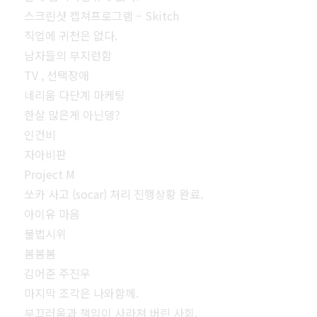
스크린샷 캡쳐프로그램 – Skitch
직업에 귀천은 없다.
남자들의 부지런함
TV , 선택장애
네리움 다단계 마케팅
한살 많은게 아닌뎅?
인건비
자아비판
Project M
쏘카 사고 (socar) 처리 진행상황 완료.
아이유 마음
불법시위
봄봄봄
김어준 주진우
마지막 조각은 나와함께.
부끄러움과 책임이 사라져 버린 사회.