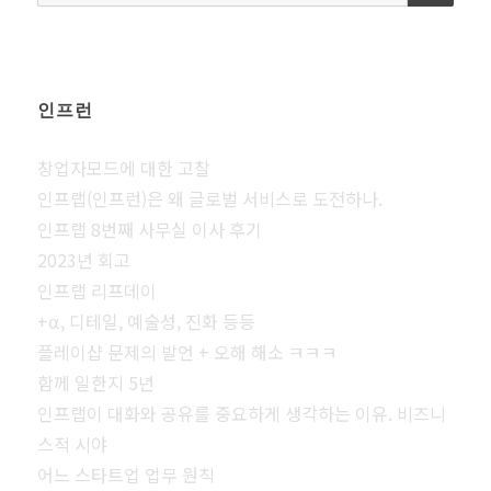
색:
인프런
창업자모드에 대한 고찰
인프랩(인프런)은 왜 글로벌 서비스로 도전하나.
인프랩 8번째 사무실 이사 후기
2023년 회고
인프랩 리프데이
+⍺, 디테일, 예술성, 진화 등등
플레이샵 문제의 발언 + 오해 해소 ㅋㅋㅋ
함께 일한지 5년
인프랩이 대화와 공유를 중요하게 생각하는 이유. 비즈니
스적 시야
어느 스타트업 업무 원칙