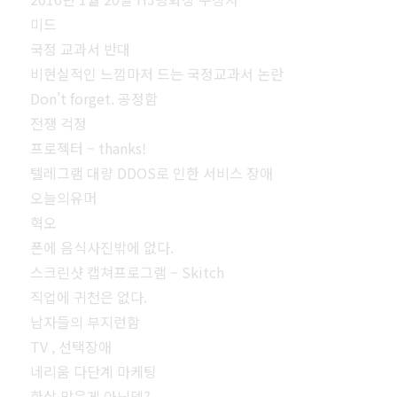
미드
국정 교과서 반대
비현실적인 느낌마저 드는 국정교과서 논란
Don’t forget. 공정함
전쟁 걱정
프로젝터 – thanks!
텔레그램 대량 DDOS로 인한 서비스 장애
오늘의유머
혁오
폰에 음식사진밖에 없다.
스크린샷 캡쳐프로그램 – Skitch
직업에 귀천은 없다.
남자들의 부지런함
TV , 선택장애
네리움 다단계 마케팅
한살 많은게 아닌뎅?