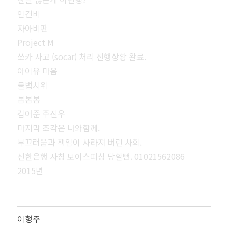
인건비
자아비판
Project M
쏘카 사고 (socar) 처리 진행상황 완료.
아이유 마음
불법시위
봄봄봄
김어준 주진우
마지막 조각은 나와함께.
부끄러움과 책임이 사라져 버린 사회.
신한은행 사칭 보이스피싱 당할뻔. 01021562086
2015년
이형주