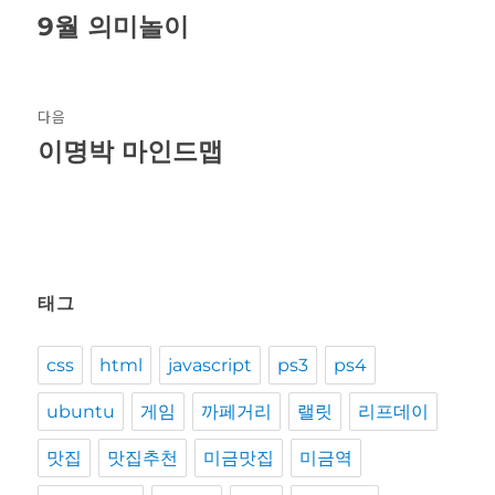
탐
9월 의미놀이
이
전
색
글:
다음
이명박 마인드맵
다
음
글:
태그
css
html
javascript
ps3
ps4
ubuntu
게임
까페거리
랠릿
리프데이
맛집
맛집추천
미금맛집
미금역