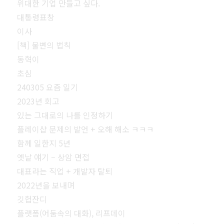
위대한 기업 만들고 싶다.
대통령표창
이사
[책] 불변의 법칙
동혁이
초심
240305 요즘 일기
2023년 회고
있는 그대로의 나를 인정하기
플레이샵 문제의 발언 + 오해 해소 ㅋㅋㅋ
함께 일한지 5년
옛날 얘기 – 상암 면접
대표라는 직업 + 개발자 탈퇴
2022년을 보내며
깃헙잔디
플랫폼(어둠속의 대화), 리프데이