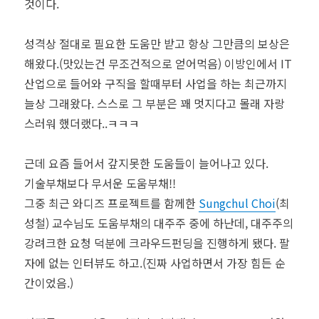
것이다.
성격상 절대로 필요한 도움만 받고 항상 그만큼의 보상은
해왔다.(맛있는건 무조건적으로 얻어먹음) 이방인에서 IT
산업으로 들어와 구직을 할때부터 사업을 하는 최근까지
늘상 그래왔다. 스스로 그 부분은 꽤 멋지다고 몰래 자랑
스러워 했더랬다..ㅋㅋㅋ
근데 요즘 들어서 갚지못한 도움들이 늘어나고 있다.
기술부채보다 무서운 도움부채!!
그중 최근 와디즈 프로젝트를 함께한
Sungchul Choi
(최
성철) 교수님도 도움부채의 대주주 중에 하난데, 대주주의
강려크한 요청 덕분에 크라우드펀딩을 진행하게 됐다. 팔
자에 없는 인터뷰도 하고.(진짜 사업하면서 가장 힘든 순
간이었음.)