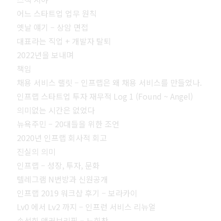
어느 스타트업 업무 원칙
옛날 얘기 – 상암 면접
대표라는 직업 + 개발자 탈퇴
2022년을 보내며
책임
채용 서비스 랠릿 – 인프랩은 왜 채용 서비스를 만들었나.
인프랩 스타트업 투자 재무적 Log 1 (Found ~ Angel)
의미없는 시간은 없었다
뉴욕주민 – 20대들을 위한 조언
2020년 인프랩 회사적 회고
진실의 의미
인프랩 – 성장, 투자, 문화
텔레그램 N번방과 신원공개
인프랩 2019 워크샵 후기 – 보라카이
Lv0 에서 Lv2 까지 – 인프런 서비스 리뉴얼
손석희 앵커브리핑 – 노회찬