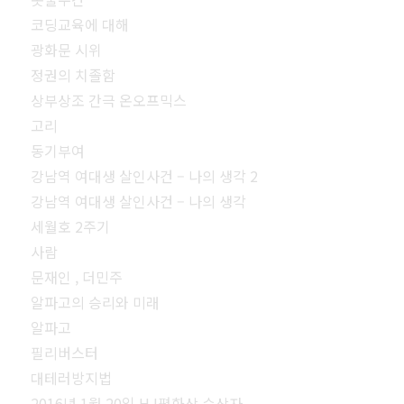
코딩교육에 대해
광화문 시위
정권의 치졸함
상부상조 간극 온오프믹스
고리
동기부여
강남역 여대생 살인사건 – 나의 생각 2
강남역 여대생 살인사건 – 나의 생각
세월호 2주기
사람
문재인 , 더민주
알파고의 승리와 미래
알파고
필리버스터
대테러방지법
2016년 1월 20일 HJ평화상 수상자