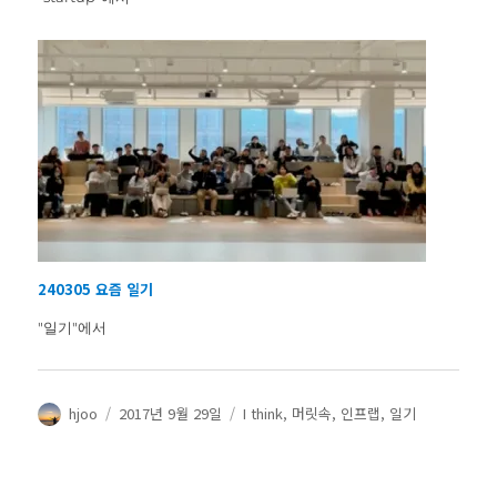
240305 요즘 일기
"일기"에서
글
작
카
hjoo
2017년 9월 29일
I think
,
머릿속
,
인프랩
,
일기
쓴
성
테
이
일
고
자
리