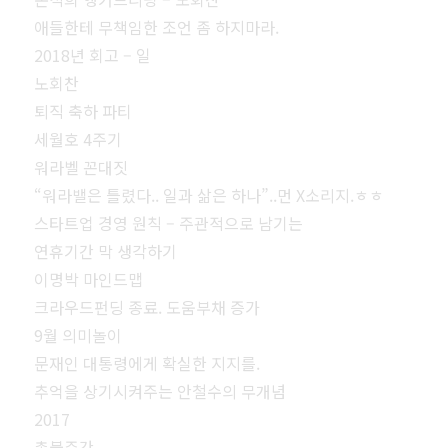
애들한테 무책임한 조언 좀 하지마라.
2018년 회고 – 일
노회찬
퇴직 축하 파티
세월호 4주기
워라벨 꼰대짓
“워라밸은 틀렸다.. 일과 삶은 하나”..먼 X소리지.ㅎㅎ
스타트업 경영 원칙 – 주관적으로 남기는
연휴기간 막 생각하기
이명박 마인드맵
크라우드펀딩 종료. 도움부채 증가
9월 의미놀이
문재인 대통령에게 확실한 지지를.
추억을 상기시켜주는 안철수의 무개념
2017
촛불주간