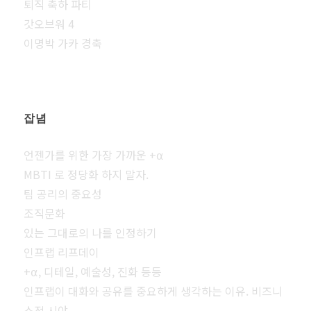
퇴직 축하 파티
갓오브워 4
이명박 가카 경축
잡념
언젠가를 위한 가장 가까운 +⍺
MBTI 로 정당화 하지 말자.
팀 공리의 중요성
조직문화
있는 그대로의 나를 인정하기
인프랩 리프데이
+⍺, 디테일, 예술성, 진화 등등
인프랩이 대화와 공유를 중요하게 생각하는 이유. 비즈니
스적 시야