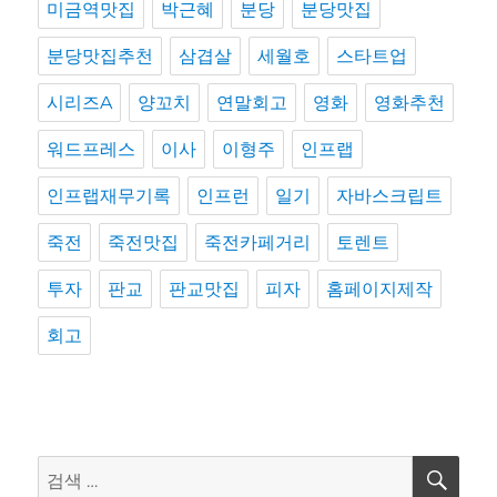
미금역맛집
박근혜
분당
분당맛집
분당맛집추천
삼겹살
세월호
스타트업
시리즈A
양꼬치
연말회고
영화
영화추천
워드프레스
이사
이형주
인프랩
인프랩재무기록
인프런
일기
자바스크립트
죽전
죽전맛집
죽전카페거리
토렌트
투자
판교
판교맛집
피자
홈페이지제작
회고
검
검
색