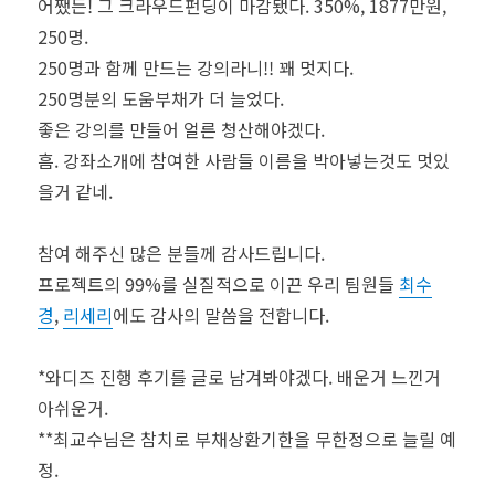
어쨌든! 그 크라우드펀딩이 마감됐다. 350%, 1877만원,
250명.
250명과 함께 만드는 강의라니!! 꽤 멋지다.
250명분의 도움부채가 더 늘었다.
좋은 강의를 만들어 얼른 청산해야겠다.
흠. 강좌소개에 참여한 사람들 이름을 박아넣는것도 멋있
을거 같네.
참여 해주신 많은 분들께 감사드립니다.
프로젝트의 99%를 실질적으로 이끈 우리 팀원들
최수
경
,
리세리
에도 감사의 말씀을 전합니다.
*와디즈 진행 후기를 글로 남겨봐야겠다. 배운거 느낀거
아쉬운거.
**최교수님은 참치로 부채상환기한을 무한정으로 늘릴 예
정.