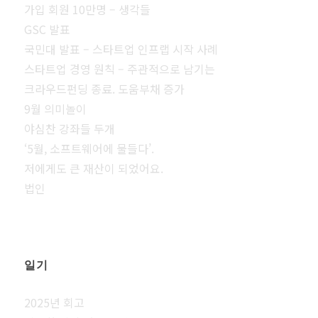
가입 회원 10만명 – 생각들
GSC 발표
국민대 발표 – 스타트업 인프랩 시작 사례
스타트업 경영 원칙 – 주관적으로 남기는
크라우드펀딩 종료. 도움부채 증가
9월 의미놀이
야심찬 강좌들 두개
‘5월, 소프트웨어에 물들다’.
저에게도 큰 재산이 되었어요.
법인
일기
2025년 회고